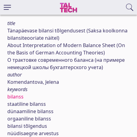
title
Tänapäevase bilansi tõlgendusest (Saksa koolkonna
bilansiteooriate näitel)
About Interpretation of Modern Balance Sheet (On
the Basis of German Accounting Theories)
О трактовке современного баланса (на примере
немецкой школы бухгалтерского учета)
author
Komendantova, Jelena
keywords
bilanss
staatiline bilanss
dünaamiline bilanss
orgaaniline bilanss
bilansi tõlgendus
nüüdisaegne arvestus