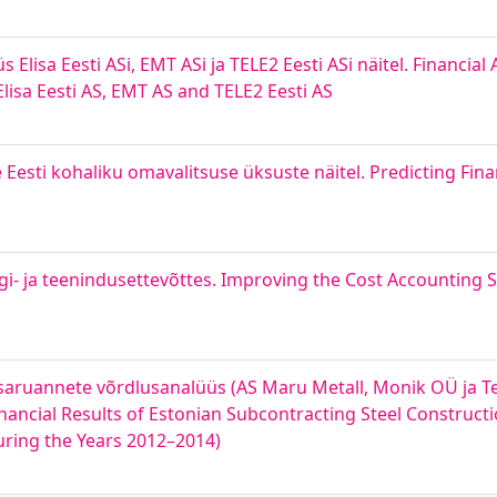
 Elisa Eesti ASi, EMT ASi ja TELE2 Eesti ASi näitel. Financial
sa Eesti AS, EMT AS and TELE2 Eesti AS
sti kohaliku omavalitsuse üksuste näitel. Predicting Financ
- ja teenindusettevõttes. Improving the Cost Accounting S
ntsaruannete võrdlusanalüüs (AS Maru Metall, Monik OÜ ja 
inancial Results of Estonian Subcontracting Steel Construc
ring the Years 2012–2014)