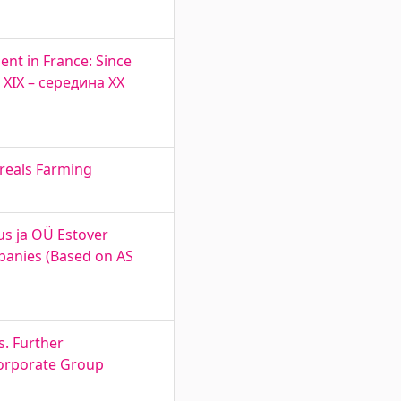
nt in France: Since
 ХIX – середина XX
ereals Farming
us ja OÜ Estover
mpanies (Based on AS
. Further
Corporate Group