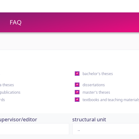
FAQ
s
bachelor's theses
a theses
dissertations
 publications
master's theses
rds
textbooks and teaching material
upervisor/editor
structural unit