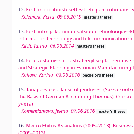
12.
Eesti mööblitööstusettevõtete pankrotimudeli 
Kelement, Kertu
09.06.2015
master's theses
13.
Eesti info- ja kommunikatsioonitehnoloogiasekt
information technology and telecommunication se
Kiivit, Tarmo
06.06.2014
master's theses
14.
Eelarvestamise ning strateegilise planeerimise
and Strategic Planning in Estonian Manufacturing 
Kohava, Karina
08.06.2016
bachelor's theses
15.
Tänapäevase bilansi tõlgendusest (Saksa koolko
the Basis of German Accounting Theories). О тр
учета)
Komendantova, Jelena
07.06.2016
master's theses
16.
Merko Ehitus AS analüüs (2005–2013). Business
(2005–2013)