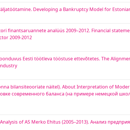
väljatöötamine. Developing a Bankruptcy Model for Estoni
ori finantsaruannete analüüs 2009–2012. Financial statemen
ctor 2009-2012
 joonduvus Eesti töötleva tööstuse ettevõtetes. The Align
Industry
nna bilansiteooriate näitel). About Interpretation of Mode
актовке современного баланса (на примере немецкой шко
 Analysis of AS Merko Ehitus (2005–2013). Анализ предпри