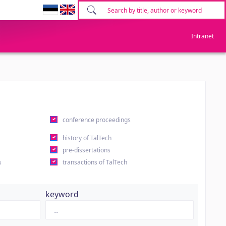
Intranet
conference proceedings
history of TalTech
pre-dissertations
s
transactions of TalTech
keyword