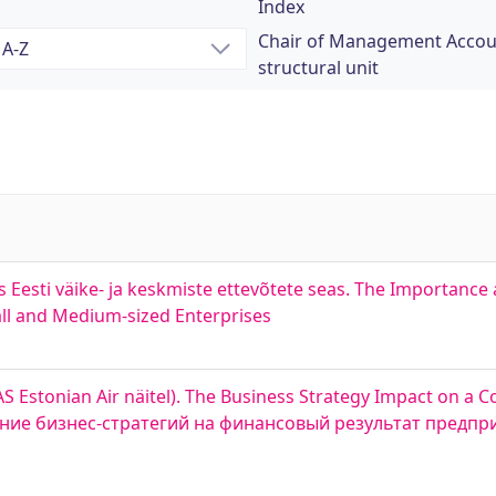
Index
Chair of Management Accoun
structural unit
s Eesti väike- ja keskmiste ettevõtete seas. The Importance
l and Medium-sized Enterprises
AS Estonian Air näitel). The Business Strategy Impact on a
Влияние бизнес-стратегий на финансовый результат предпр