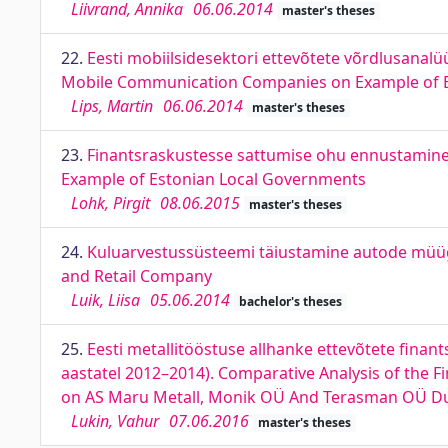
Liivrand, Annika
06.06.2014
master's theses
22.
Eesti mobiilsidesektori ettevõtete võrdlusanalüüs
Mobile Communication Companies on Example of Eli
Lips, Martin
06.06.2014
master's theses
23.
Finantsraskustesse sattumise ohu ennustamine Ee
Example of Estonian Local Governments
Lohk, Pirgit
08.06.2015
master's theses
24.
Kuluarvestussüsteemi täiustamine autode müügi
and Retail Company
Luik, Liisa
05.06.2014
bachelor's theses
25.
Eesti metallitööstuse allhanke ettevõtete fina
aastatel 2012–2014). Comparative Analysis of the F
on AS Maru Metall, Monik OÜ And Terasman OÜ Du
Lukin, Vahur
07.06.2016
master's theses