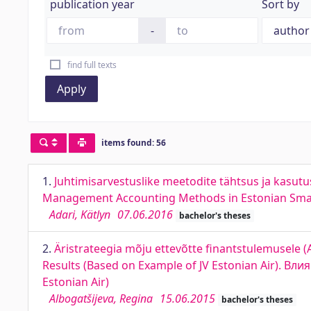
publication year
Sort by
-
find full texts
Apply
items found: 56
1.
Juhtimisarvestuslike meetodite tähtsus ja kasutu
Management Accounting Methods in Estonian Smal
Adari, Kätlyn
07.06.2016
bachelor's theses
2.
Äristrateegia mõju ettevõtte finantstulemusele (
Results (Based on Example of JV Estonian Air). 
Estonian Air)
Albogatšijeva, Regina
15.06.2015
bachelor's theses