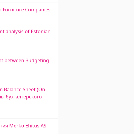
an Furniture Companies
t analysis of Estonian
ment between Budgeting
rn Balance Sheet (On
лы бухгалтерского
ятия Merko Ehitus AS