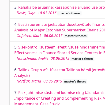
3.
Rahakäibe aruanne: kassapõhise aruandluse probl
Davis, Olga
18.01.2016
master's theses
4.
Eesti suuremate jaekaubandusettevõtete finants
Analysis of Major Estonian Supermarket Chains 20
Gofaizen, Mark
06.06.2016
master's theses
5.
Sisekontrollisüsteemi efektiivsuse hindamine fin
Effectiveness in Finance Shared Service Centers in 
Hanschmidt, Aveliis
08.06.2015
master's theses
6.
Tallink Grupp AS: 10 aastat Tallinna börsil (ettev
Analysis)
Hartšuk, Maria
08.06.2015
master's theses
7.
Riskijuhtimise süsteemi loomise ning täiendamis
Importance of Creating and Complementing Risk 
Management, Case Study