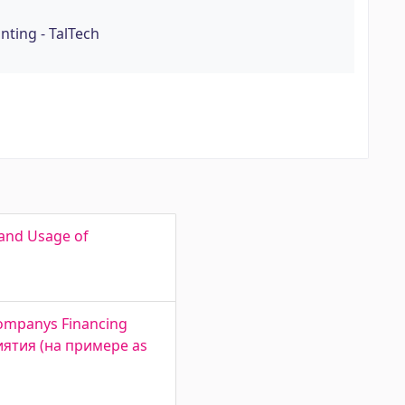
ting - TalTech
 and Usage of
 Companys Financing
иятия (на примере as