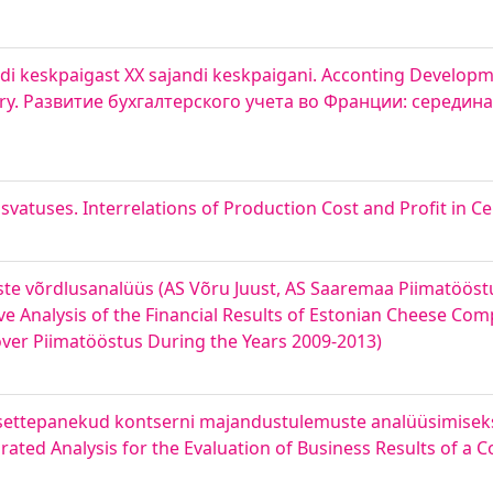
i keskpaigast XX sajandi keskpaigani. Acconting Developme
tury. Развитие бухгалтерского учета во Франции: середина
vatuses. Interrelations of Production Cost and Profit in C
te võrdlusanalüüs (AS Võru Juust, AS Saaremaa Piimatööst
ve Analysis of the Financial Results of Estonian Cheese Co
ver Piimatööstus During the Years 2009-2013)
ettepanekud kontserni majandustulemuste analüüsimiseks
ted Analysis for the Evaluation of Business Results of a 