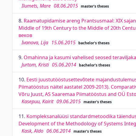
Ilumets, Mare
08.06.2015
master's theses
8.
Raamatupidamise areng Prantsusmaal: XIX sajand
Middle of 19th Century to the Middle of 20th Cen
веков
Ivanova, Lija
15.06.2015
bachelor's theses
9.
Omahinna ja kasumi vahelised seosed teraviljakas
Jurtom, Kristi
05.06.2014
bachelor's theses
10.
Eesti juustutööstusettevõtete majandustulemus
Piimatööstus näitel aastatel 2009-2013). Comparati
Võru Juust, AS Saaremaa Piimatööstus and OÜ Esto
Kasepuu, Kairit
09.06.2015
master's theses
11.
Kompleksanalüüsi standardmetoodika täiendus
Development of the Methodology of Systems Integra
Kask, Aldo
06.06.2014
master's theses