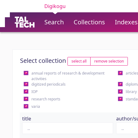
Digikogu
Search
Collections
Indexes
Select collection
select all
remove selection
annual reports of research & development
article
activities
digitized periodicals
diplom
IOP
library
research reports
standa
varia
title
author/s