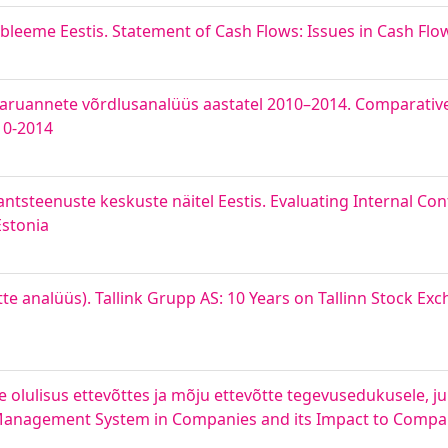
eeme Eestis. Statement of Cash Flows: Issues in Cash Flow
aruannete võrdlusanalüüs aastatel 2010–2014. Comparative
10-2014
antsteenuste keskuste näitel Eestis. Evaluating Internal Co
Estonia
õtte analüüs). Tallink Grupp AS: 10 Years on Tallinn Stock E
e olulisus ettevõttes ja mõju ettevõtte tegevusedukusele, j
Management System in Companies and its Impact to Compa