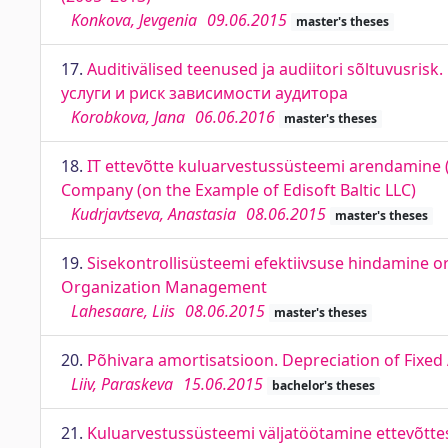
Konkova, Jevgenia
09.06.2015
master's theses
17.
Auditivälised teenused ja audiitori sõltuvusri
услуги и риск зависимости аудитора
Korobkova, Jana
06.06.2016
master's theses
18.
IT ettevõtte kuluarvestussüsteemi arendamine (
Company (on the Example of Edisoft Baltic LLC)
Kudrjavtseva, Anastasia
08.06.2015
master's theses
19.
Sisekontrollisüsteemi efektiivsuse hindamine or
Organization Management
Lahesaare, Liis
08.06.2015
master's theses
20.
Põhivara amortisatsioon. Depreciation of Fixed
Liiv, Paraskeva
15.06.2015
bachelor's theses
21.
Kuluarvestussüsteemi väljatöötamine ettevõttes