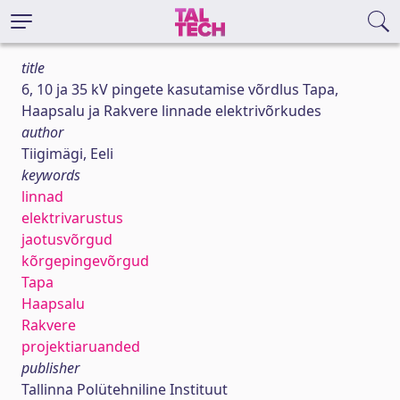
title
6, 10 ja 35 kV pingete kasutamise võrdlus Tapa,
Haapsalu ja Rakvere linnade elektrivõrkudes
author
Tiigimägi, Eeli
keywords
linnad
elektrivarustus
jaotusvõrgud
kõrgepingevõrgud
Tapa
Haapsalu
Rakvere
projektiaruanded
publisher
Tallinna Polütehniline Instituut