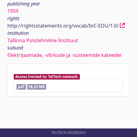
publishing year
1959
rights
http://rightsstatements.org/vocab/InC-EDU/1.0/
institution
Tallinna Polütehniline Instituut
subunit
Elektrijaamade, -võrkude ja -süsteemide kateeder
Access limited to: TalTech network.
pdf
58,25 MB
TALTECH DIGIKOGU