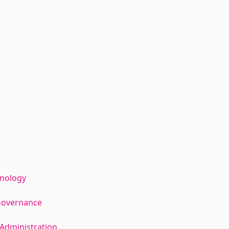
hnology
Governance
Administration