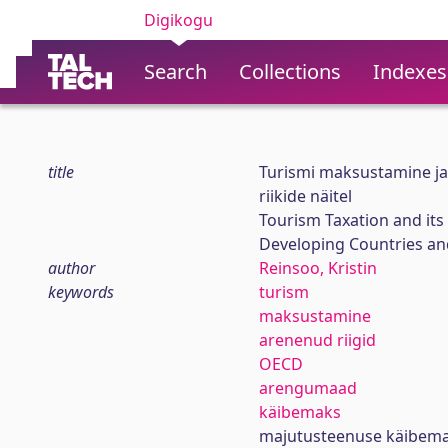
Digikogu
Search
Collections
Indexes
title
Turismi maksustamine ja
riikide näitel
Tourism Taxation and it
Developing Countries an
author
Reinsoo, Kristin
keywords
turism
maksustamine
arenenud riigid
OECD
arengumaad
käibemaks
majutusteenuse käibem