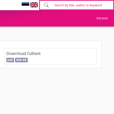
Intranet
Download fulltext
pdf
896 KB