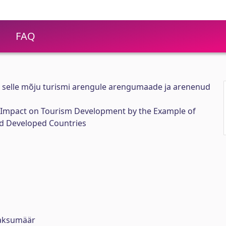
FAQ
 selle mõju turismi arengule arengumaade ja arenenud
s Impact on Tourism Development by the Example of
d Developed Countries
aksumäär