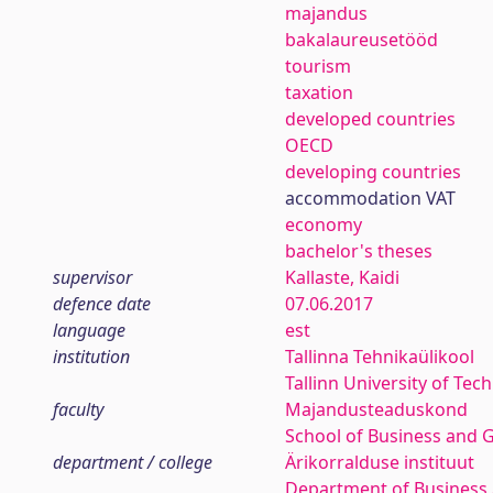
majandus
bakalaureusetööd
tourism
taxation
developed countries
OECD
developing countries
accommodation VAT
economy
bachelor's theses
supervisor
Kallaste, Kaidi
defence date
07.06.2017
language
est
institution
Tallinna Tehnikaülikool
Tallinn University of Tec
faculty
Majandusteaduskond
School of Business and 
department / college
Ärikorralduse instituut
Department of Business 