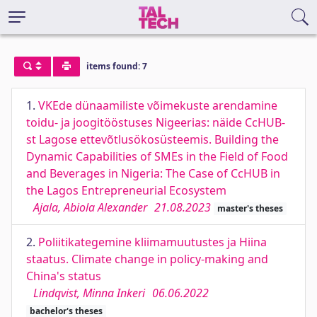
items found: 7
1.
VKEde dünaamiliste võimekuste arendamine
toidu- ja joogitööstuses Nigeerias: näide CcHUB-
st Lagose ettevõtlusökosüsteemis. Building the
Dynamic Capabilities of SMEs in the Field of Food
and Beverages in Nigeria: The Case of CcHUB in
the Lagos Entrepreneurial Ecosystem
Ajala, Abiola Alexander
21.08.2023
master's theses
2.
Poliitikategemine kliimamuutustes ja Hiina
staatus. Climate change in policy-making and
China's status
Lindqvist, Minna Inkeri
06.06.2022
bachelor's theses