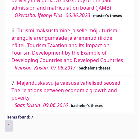
delivery in Nigeria: a case study of the joint
admission and matriculation board (JAMB)
Okwosha, Ifeanyi Pius
06.06.2023
master's theses
6.
Turismi maksustamine ja selle mõju turismi
arengule arengumaade ja arenenud riikide
näitel. Tourism Taxation and its Impact on
Tourism Development by the Example of
Developing Countries and Developed Countries
Reinsoo, Kristin
07.06.2017
bachelor's theses
7.
Majanduskasvu ja vaesuse vahelised seosed.
The relations between economic growth and
poverty
Saar, Kristin
09.06.2016
bachelor's theses
items found: 7
1