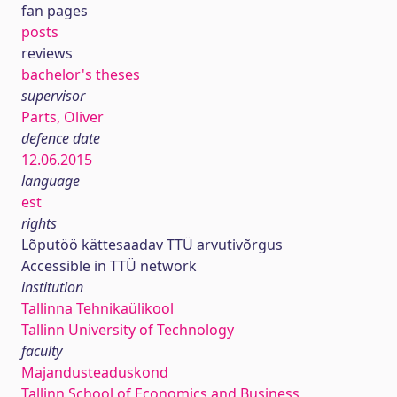
fan pages
posts
reviews
bachelor's theses
supervisor
Parts, Oliver
defence date
12.06.2015
language
est
rights
Lõputöö kättesaadav TTÜ arvutivõrgus
Accessible in TTÜ network
institution
Tallinna Tehnikaülikool
Tallinn University of Technology
faculty
Majandusteaduskond
Tallinn School of Economics and Business