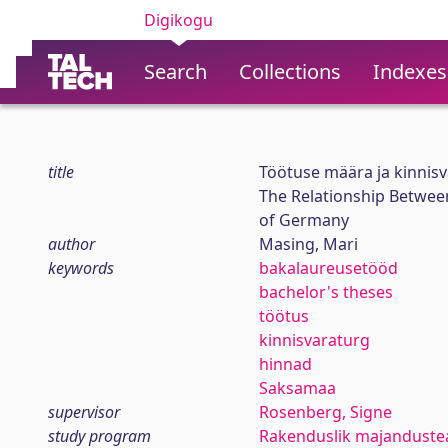
Digikogu
Search
Collections
Indexes
title
Töötuse määra ja kinnis
The Relationship Betwee
of Germany
author
Masing, Mari
keywords
bakalaureusetööd
bachelor's theses
töötus
kinnisvaraturg
hinnad
Saksamaa
supervisor
Rosenberg, Signe
study program
Rakenduslik majanduste