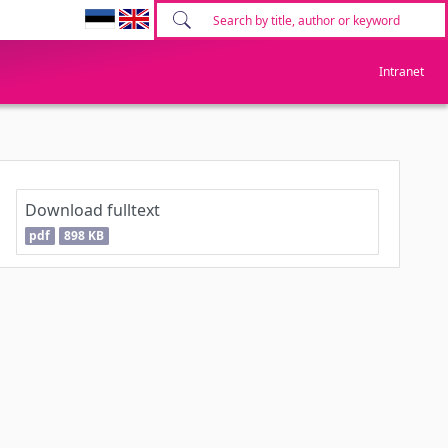
Intranet
Download fulltext
pdf
898 KB