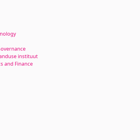
hnology
Governance
anduse instituut
s and Finance