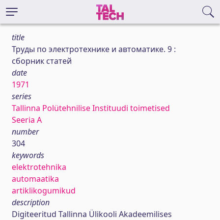
title
Труды по электротехнике и автоматике. 9 :
сборник статей
date
1971
series
Tallinna Polütehnilise Instituudi toimetised
Seeria A
number
304
keywords
elektrotehnika
automaatika
artiklikogumikud
description
Digiteeritud Tallinna Ülikooli Akadeemilises