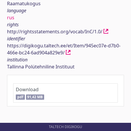
Raamatukogus
language
rus
rights
http://rightsstatements.org/vocab/InC/1.0/
identifier
https://digikogu.taltech.ee/et/Item/945ec07e-d7b0-
466e-bc24-6ad904a829e9/
institution
Tallinna Polütehniline Instituut
Download
pdf
91,42 MB
TALTECH DIGIKOGU