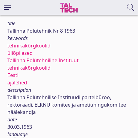
title
Tallinna Polütehnik Nr 8 1963
keywords
tehnikakõrgkoolid
üliõpilased
Tallinna Polütehniline Instituut
tehnikakõrgkoolid
Eesti
ajalehed
description
Tallinna Polütehnilise Instituudi parteibüroo,
rektoraadi, ELKNÜ komitee ja ametiühingukomitee
häälekandja
date
30.03.1963
language