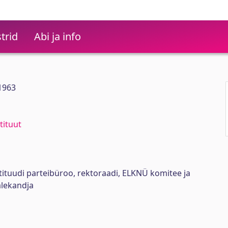
trid
Abi ja info
 1963
tituut
stituudi parteibüroo, rektoraadi, ELKNÜ komitee ja
lekandja