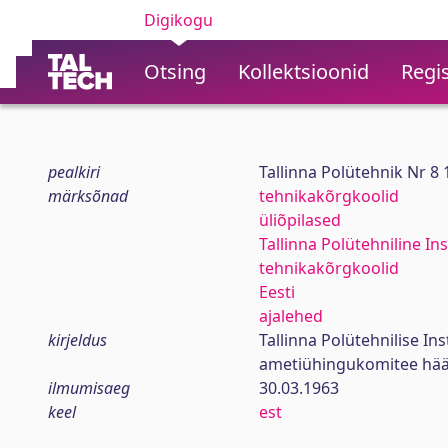
Digikogu
Otsing
Kollektsioonid
Regis
pealkiri
Tallinna Polütehnik Nr 8
märksõnad
tehnikakõrgkoolid
üliõpilased
Tallinna Polütehniline Ins
tehnikakõrgkoolid
Eesti
ajalehed
kirjeldus
Tallinna Polütehnilise In
ametiühingukomitee hää
ilmumisaeg
30.03.1963
keel
est