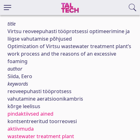
title
Virtsu reoveepuhasti tööprotsessi optimeerimine ja
liigse vahutamise põhjused
Optimization of Virtsu wastewater treatment plant’s
work process and the reasons of an excessive
foaming
author
Siida, Eero
keywords
reoveepuhasti tööprotsess
vahutamine aeratsioonikambris
kõrge leelisus
pindaktiivsed ained
kontsentreeritud toorreovesi
aktiivmuda
wastewater treatment plant