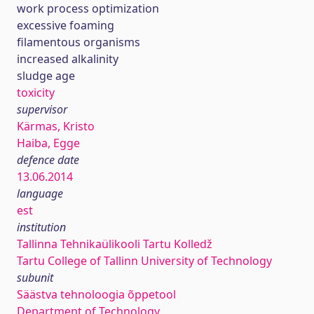
work process optimization
excessive foaming
filamentous organisms
increased alkalinity
sludge age
toxicity
supervisor
Kärmas, Kristo
Haiba, Egge
defence date
13.06.2014
language
est
institution
Tallinna Tehnikaülikooli Tartu Kolledž
Tartu College of Tallinn University of Technology
subunit
Säästva tehnoloogia õppetool
Department of Technology