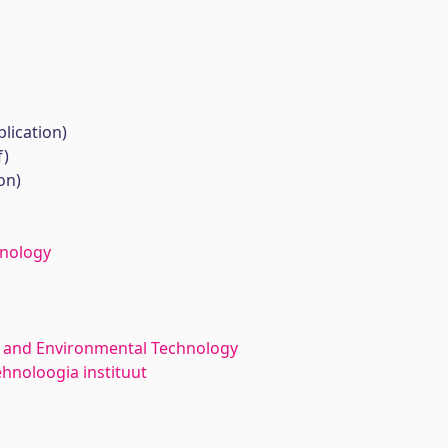
lication)
f)
on)
hnology
 and Environmental Technology
ehnoloogia instituut