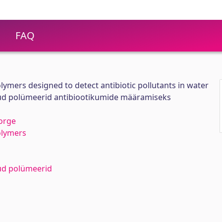
FAQ
lymers designed to detect antibiotic pollutants in water
tud polümeerid antibiootikumide määramiseks
orge
olymers
tud polümeerid