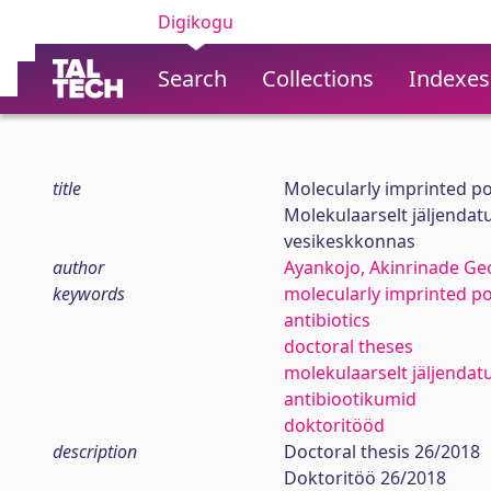
Digikogu
Search
Collections
Indexes
title
Molecularly imprinted po
Molekulaarselt jäljenda
vesikeskkonnas
author
Ayankojo, Akinrinade Ge
keywords
molecularly imprinted p
antibiotics
doctoral theses
molekulaarselt jäljenda
antibiootikumid
doktoritööd
description
Doctoral thesis 26/2018
Doktoritöö 26/2018