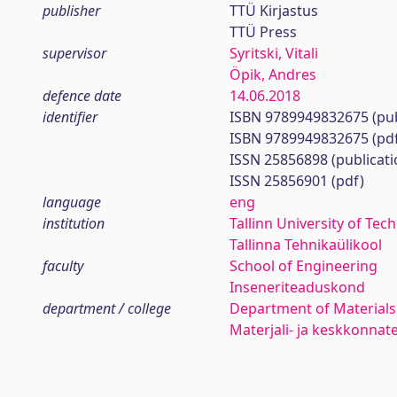
publisher
TTÜ Kirjastus
TTÜ Press
supervisor
Syritski, Vitali
Öpik, Andres
defence date
14.06.2018
identifier
ISBN 9789949832675 (pub
ISBN 9789949832675 (pd
ISSN 25856898 (publicati
ISSN 25856901 (pdf)
language
eng
institution
Tallinn University of Tec
Tallinna Tehnikaülikool
faculty
School of Engineering
Inseneriteaduskond
department / college
Department of Materials
Materjali- ja keskkonnat