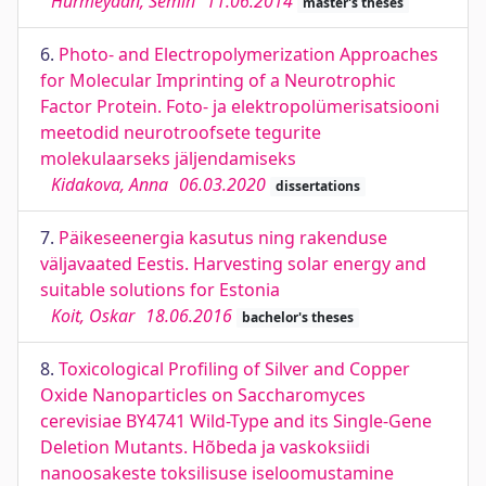
Hürmeydan, Semih
11.06.2014
master's theses
6.
Photo- and Electropolymerization Approaches
for Molecular Imprinting of a Neurotrophic
Factor Protein. Foto- ja elektropolümerisatsiooni
meetodid neurotroofsete tegurite
molekulaarseks jäljendamiseks
Kidakova, Anna
06.03.2020
dissertations
7.
Päikeseenergia kasutus ning rakenduse
väljavaated Eestis. Harvesting solar energy and
suitable solutions for Estonia
Koit, Oskar
18.06.2016
bachelor's theses
8.
Toxicological Profiling of Silver and Copper
Oxide Nanoparticles on Saccharomyces
cerevisiae BY4741 Wild-Type and its Single-Gene
Deletion Mutants. Hõbeda ja vaskoksiidi
nanoosakeste toksilisuse iseloomustamine