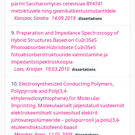
pärmi Saccharomyces cerevisiae BY4741
metsiktüvele ning geenikatkestusmutantidele
Käosaar, Sandra
14.09.2018
dissertations
9.
Preparation and Impedance Spectroscopy of
Hybrid Structures Based on CuIn3Se5
Photoabsorber.Hübriidsete CuIn3Se5
fotoabsorberstruktuuride valmistamine ja
impedantsispektroskoopia
Laes, Kristjan
19.03.2010
dissertations
10.
Electrosynthesized Conducting Polymers,
Polypyrrole and Poly(3,4-
ethylenedioxythiophene),for Molecular
Imprinting. Molekulaarselt jäljendatud süsteemid
elektrokeemiliselt sünteesitud elektrit
juhtivatepolümeeride – polüpürrooli ja polü(3,4-
etüleendioksütiofeeni) baasil
Menaker, Anna
12.05.2009
dissertations