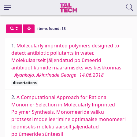
items found: 13
1.
Molecularly imprinted polymers designed to
detect antibiotic pollutants in water.
Molekulaarselt jäljendatud polümeerid
antibiootikumide määramiseks vesikeskkonnas
Ayankojo, Akinrinade George
14.06.2018
dissertations
2.
A Computational Approach for Rational
Monomer Selection in Molecularly Imprinted
Polymer Synthesis. Monomeeride valiku
protsessi modelleerimine optimaalse monomeeri
leidmiseks molekulaarselt jäljendatud
polümeeride sünteesil