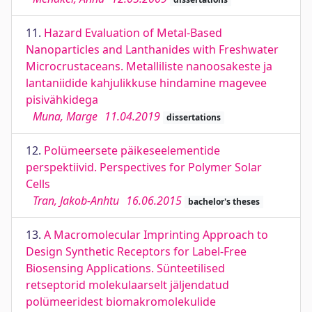
11.
Hazard Evaluation of Metal-Based
Nanoparticles and Lanthanides with Freshwater
Microcrustaceans. Metalliliste nanoosakeste ja
lantaniidide kahjulikkuse hindamine magevee
pisivähkidega
Muna, Marge
11.04.2019
dissertations
12.
Polümeersete päikeseelementide
perspektiivid. Perspectives for Polymer Solar
Cells
Tran, Jakob-Anhtu
16.06.2015
bachelor's theses
13.
A Macromolecular Imprinting Approach to
Design Synthetic Receptors for Label-Free
Biosensing Applications. Sünteetilised
retseptorid molekulaarselt jäljendatud
polümeeridest biomakromolekulide