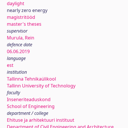
daylight
nearly zero energy
magistritööd
master's theses
supervisor
Murula, Rein
defence date
06.06.2019
language
est
institution
Tallinna Tehnikaülikool
Tallinn University of Technology
faculty
Inseneriteaduskond
School of Engineering
department / college
Ehituse ja arhitektuuri instituut
Department of Civil Engineering and Architecture