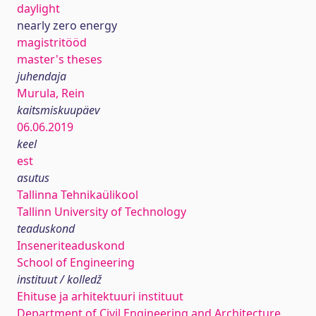
daylight
nearly zero energy
magistritööd
master's theses
juhendaja
Murula, Rein
kaitsmiskuupäev
06.06.2019
keel
est
asutus
Tallinna Tehnikaülikool
Tallinn University of Technology
teaduskond
Inseneriteaduskond
School of Engineering
instituut / kolledž
Ehituse ja arhitektuuri instituut
Department of Civil Engineering and Architecture