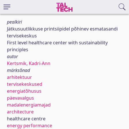
pealkiri
Jätkusuutlikkuse printsiipidel põhinev esmatasandi
tervisekeskus
First level healthcare center with sustainability
principles
autor
Kertsmik, Kadri-Ann
märksõnad
arhitektuur
tervisekeskused
energiatõhusus
päevavalgus
madalenergiamajad
architecture
healthcare centre
energy performance