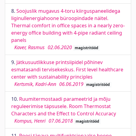
8.
Soojuslik mugavus 4-toru kiirguspaneelidega
liginullenergiahoone büroopindade näitel.
Thermal comfort in office spaces in a nearly zero-
energy office building with 4-pipe radiant ceiling
panels
Kaver, Rasmus
02.06.2020
magistritööd
9.
Jätkusuutlikkuse printsiipidel põhinev
esmatasandi tervisekeskus. First level healthcare
center with sustainability principles
Kertsmik, Kadri-Ann
06.06.2019
magistritööd
10.
Ruumitermostaadi parameetrid ja mõju
reguleerimise täpsusele. Room Thermostat
Characters and the Effect to Control Accuracy
Kompus, Henri
07.06.2018
magistritööd
11.
Roosi tänava multifunktsionaalse hoone