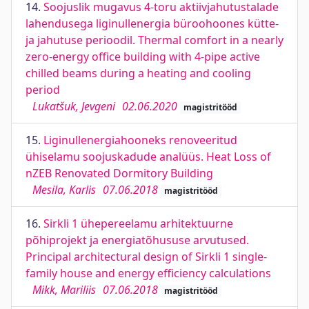
14.
Soojuslik mugavus 4-toru aktiivjahutustalade
lahendusega liginullenergia büroohoones kütte-
ja jahutuse perioodil. Thermal comfort in a nearly
zero-energy office building with 4-pipe active
chilled beams during a heating and cooling
period
Lukatšuk, Jevgeni
02.06.2020
magistritööd
15.
Liginullenergiahooneks renoveeritud
ühiselamu soojuskadude analüüs. Heat Loss of
nZEB Renovated Dormitory Building
Mesila, Karlis
07.06.2018
magistritööd
16.
Sirkli 1 ühepereelamu arhitektuurne
põhiprojekt ja energiatõhususe arvutused.
Principal architectural design of Sirkli 1 single-
family house and energy efficiency calculations
Mikk, Mariliis
07.06.2018
magistritööd