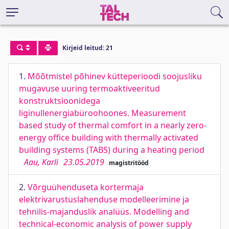
Kirjeid leitud: 21
1.
Mõõtmistel põhinev kütteperioodi soojusliku
mugavuse uuring termoaktiveeritud
konstruktsioonidega
liginullenergiabüroohoones. Measurement
based study of thermal comfort in a nearly zero-
energy office building with thermally activated
building systems (TABS) during a heating period
Aau, Karli
23.05.2019
magistritööd
2.
Võrguühenduseta kortermaja
elektrivarustuslahenduse modelleerimine ja
tehnilis-majanduslik analüüs. Modelling and
technical-economic analysis of power supply