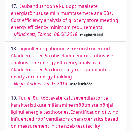
17.
Kaubandushoone kuluoptimaalsete
energiatõhususe miinimumtasemete analüüs.
Cost efficiency analysis of grocery store meeting
energy efficiency minimum requirements
Mändmets, Tomas
06.06.2018
magistritööd
18.
Liginullenergiahooneks rekonstrueeritud
Akadeemia tee 5a ühiselamu energiatõhususe
analüüs. The energy efficiency analysis of
Akadeemia tee 5a dormitory renovated into a
nearly zero-energy building
Nuija, Andres
23.05.2019
magistritööd
19.
Tuule jõul töötavate katuseventilaatorite
karakteristikute määramine mõõtmiste põhjal
liginullenergia testhoones. Identification of wind
influenced roof ventilators characteristics based
on measurement in the nzeb test facility