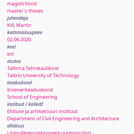
magistritööd
master's theses
juhendaja
Kiil, Martin
kaitsmiskuupäev
02.06.2020
keel
est
asutus
Tallinna Tehnikaülikool
Tallinn University of Technology
teaduskond
Inseneriteaduskond
School of Engineering
instituut / kolledž
Ehituse ja arhitektuuri instituut
Department of Civil Engineering and Architecture
allüksus
Liginullenergiahoonete uurimisrühm