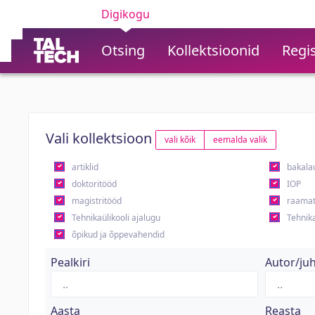
Digikogu
Otsing
Kollektsioonid
Regis
Vali kollektsioon
vali kõik
eemalda valik
artiklid
bakala
doktoritööd
IOP
magistritööd
raamat
Tehnikaülikooli ajalugu
Tehnika
õpikud ja õppevahendid
Pealkiri
Autor/ju
Aasta
Reasta