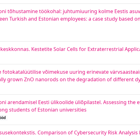
oni tõhustamine töökohal: juhtumiuuring kolme Eestis asuva 
een Turkish and Estonian employees: a case study based on
skkonnas. Kestetite Solar Cells for Extraterrestrial Applic
fotokatalüütilise võimekuse uuring erinevate värvsaasteai
ally grown ZnO nanorods on the degradation of different dy
arendamisel Eesti ülikoolide üliõpilastel. Assessing the ef
g students of Estonian universities
ööd
susekontekstis. Comparison of Cybersecurity Risk Analysis 