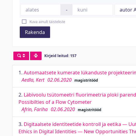
-
Kuva ainult täistekste
Rakenda
Kirjeid leitud: 157
1.
Automaatsete kumerate lükanduste projekteerim
Aedla, Kert
02.06.2020
magistritööd
2.
Läbivoolu tsütomeetri fluorimeetria ploki paren
Possibilties of a Flow Cytometer
Afrin, Fariha
02.06.2020
magistritööd
3.
Digitaalsete identiteetide kontroll ja eetika —
Ethics in Digital Identities — New Opportunities 