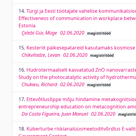
14.
Türgi ja Eesti töötajate vahelise kommunikatsio
Effectiveness of communication in workplace betw
Estonia
Çelebi Gür, Müge
02.06.2020
magistritööd
15.
Kesteriit päikesepatareid kasutamaks kosmose ke
Chikviladze, Levan
02.06.2020
magistritööd
16.
Hüdrotermaalselt kasvatatud ZnO nanovarraste 
Study on the photocatalytic activity of hydrotherm
Chukwu, Richard
02.06.2020
magistritööd
17.
Ettevõtlusõppe mõju hindamine metakognitsiooni 
entrepreneurship education on metacognition amon
Da Costa Figueira, Juan Manuel
02.06.2020
magistrit
18.
Küberturbe riskianalüüsmeetoditvõrdlus E-valit