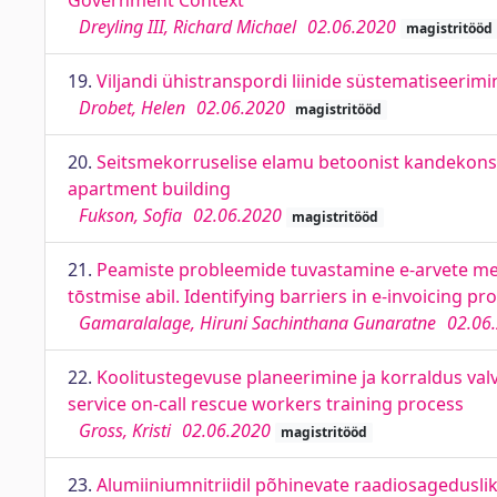
Government Context
Dreyling III, Richard Michael
02.06.2020
magistritööd
19.
Viljandi ühistranspordi liinide süstematiseerimin
Drobet, Helen
02.06.2020
magistritööd
20.
Seitsmekorruselise elamu betoonist kandekonstr
apartment building
Fukson, Sofia
02.06.2020
magistritööd
21.
Peamiste probleemide tuvastamine e-arvete m
tōstmise abil. Identifying barriers in e-invoicing p
Gamaralalage, Hiruni Sachinthana Gunaratne
02.06
22.
Koolitustegevuse planeerimine ja korraldus val
service on-call rescue workers training process
Gross, Kristi
02.06.2020
magistritööd
23.
Alumiiniumnitriidil põhinevate raadiosageduslik