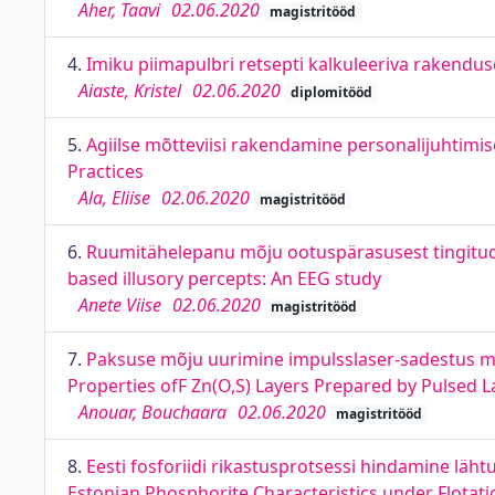
Aher, Taavi
02.06.2020
magistritööd
4.
Imiku piimapulbri retsepti kalkuleeriva rakendus
Aiaste, Kristel
02.06.2020
diplomitööd
5.
Agiilse mõtteviisi rakendamine personalijuhtimi
Practices
Ala, Eliise
02.06.2020
magistritööd
6.
Ruumitähelepanu mõju ootuspärasusest tingitud il
based illusory percepts: An EEG study
Anete Viise
02.06.2020
magistritööd
7.
Paksuse mõju uurimine impulsslaser-sadestus mee
Properties ofF Zn(O,S) Layers Prepared by Pulsed 
Anouar, Bouchaara
02.06.2020
magistritööd
8.
Eesti fosforiidi rikastusprotsessi hindamine lähtu
Estonian Phosphorite Characteristics under Flotat