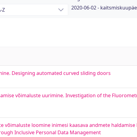
2020-06-02 - kaitsmiskuupä
ine. Designing automated curved sliding doors
damise võimaluste uurimine. Investigation of the Fluorome
 Uute võimaluste loomine inimesi kaasava andmete haldamise
Through Inclusive Personal Data Management