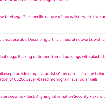
e tervisega. The specific nature of journalists workplace bu
 omaduse abil. Describing artificial neural networks with 
aatidega. Racking of timber framed buildings with plaster
ikesepatareide temperatuurist sõltuv optoelektriline isel
ation of Cu2CdGeSe4-based monograin layer solar cells
istest eesmärkidest. Aligning Information Security Risks wi