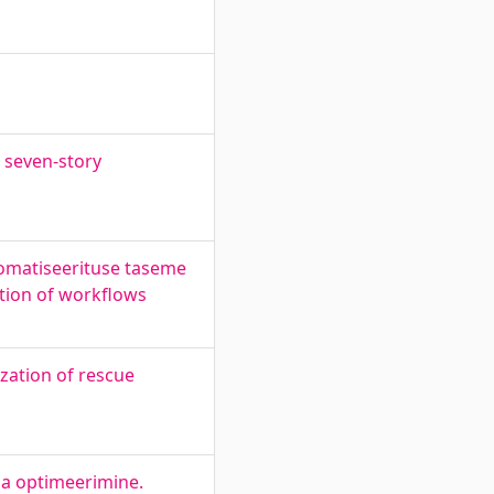
 seven-story
omatiseerituse taseme
sation of workflows
zation of rescue
 ja optimeerimine.