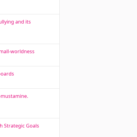
llying and its
small-worldness
boards
oomustamine.
th Strategic Goals