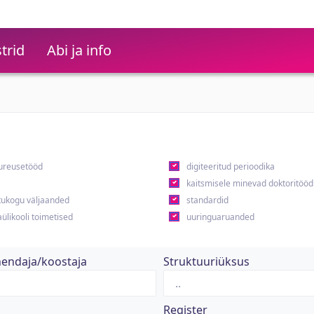
trid
Abi ja info
ureusetööd
digiteeritud perioodika
kaitsmisele minevad doktoritööd
ukogu väljaanded
standardid
ülikooli toimetised
uuringuaruanded
hendaja/koostaja
Struktuuriüksus
Register