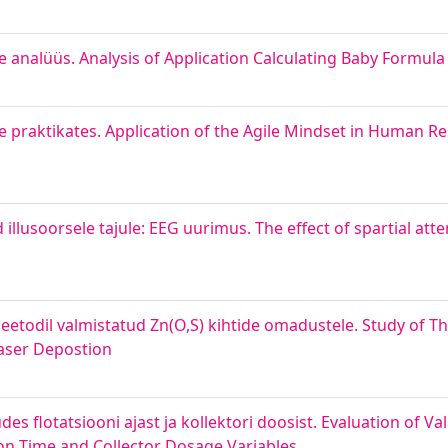
e analüüs. Analysis of Application Calculating Baby Formula
se praktikates. Application of the Agile Mindset in Human
lusoorsele tajule: EEG uurimus. The effect of spartial atte
todil valmistatud Zn(O,S) kihtide omadustele. Study of Th
Laser Depostion
des flotatsiooni ajast ja kollektori doosist. Evaluation of Va
ion Time and Collector Dosage Variables