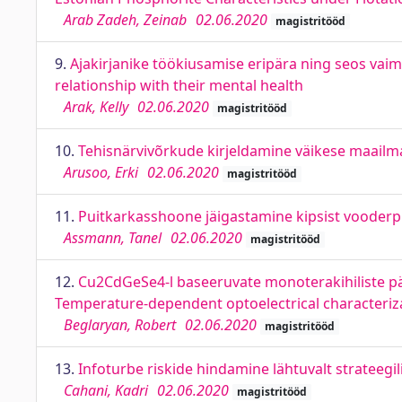
Arab Zadeh, Zeinab
02.06.2020
magistritööd
9.
Ajakirjanike töökiusamise eripära ning seos vaims
relationship with their mental health
Arak, Kelly
02.06.2020
magistritööd
10.
Tehisnärvivõrkude kirjeldamine väikese maailma
Arusoo, Erki
02.06.2020
magistritööd
11.
Puitkarkasshoone jäigastamine kipsist vooderpl
Assmann, Tanel
02.06.2020
magistritööd
12.
Cu2CdGeSe4-l baseeruvate monoterakihiliste pä
Temperature-dependent optoelectrical characteriz
Beglaryan, Robert
02.06.2020
magistritööd
13.
Infoturbe riskide hindamine lähtuvalt strateegil
Cahani, Kadri
02.06.2020
magistritööd