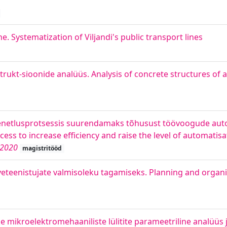
e. Systematization of Viljandi's public transport lines
ukt-sioonide analüüs. Analysis of concrete structures of a
enetlusprotsessis suurendamaks tõhusust töövoogude aut
rocess to increase efficiency and raise the level of automati
.2020
magistritööd
veteenistujate valmisoleku tagamiseks. Planning and organi
e mikroelektromehaaniliste lülitite parameetriline analüüs