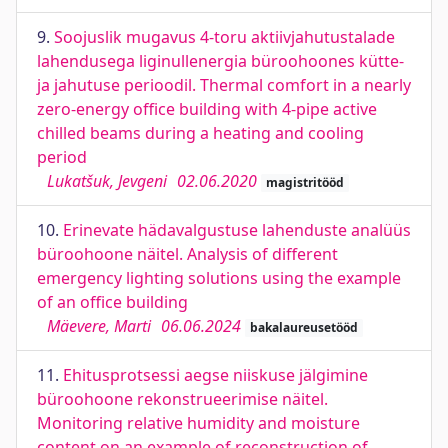
9.
Soojuslik mugavus 4-toru aktiivjahutustalade
lahendusega liginullenergia büroohoones kütte-
ja jahutuse perioodil. Thermal comfort in a nearly
zero-energy office building with 4-pipe active
chilled beams during a heating and cooling
period
Lukatšuk, Jevgeni
02.06.2020
magistritööd
10.
Erinevate hädavalgustuse lahenduste analüüs
büroohoone näitel. Analysis of different
emergency lighting solutions using the example
of an office building
Mäevere, Marti
06.06.2024
bakalaureusetööd
11.
Ehitusprotsessi aegse niiskuse jälgimine
büroohoone rekonstrueerimise näitel.
Monitoring relative humidity and moisture
content on an example of reconstruction of