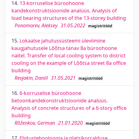
14.
13-korruselise büroohoone
kandekonstruktsioonide analüüs. Analysis of
load bearing structures of the 13-storey building
Ponomarev, Aleksey
31.05.2022
magistritööd
15.
Lokaalse jahutussüsteemi üleviimine
kaugjahutusele Lõõtsa tänav 8a büroohoone
näitel. Transfer of local cooling system to district
cooling on the example of Lõõtsa street 8a office
building
Revjakin, Daniil
31.05.2021
magistritööd
16.
6-korruselise büroohoone
betoonkandekonstruktsioonide analüüs.
Analysis of concrete structures of a 6-story office
building
Rõženkov, German
21.01.2020
magistritööd
17.
Ehitustehnoloogia ja platsikorralduse