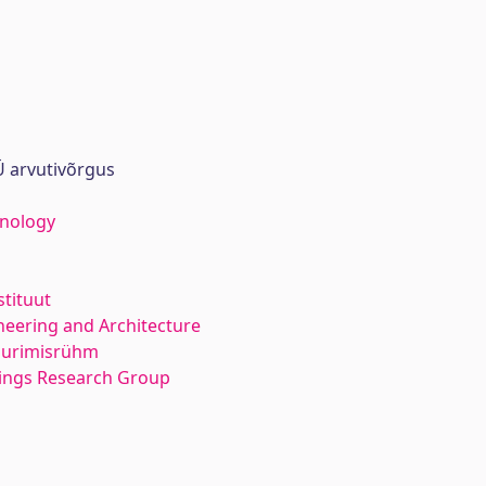
 arvutivõrgus
hnology
stituut
neering and Architecture
 uurimisrühm
dings Research Group