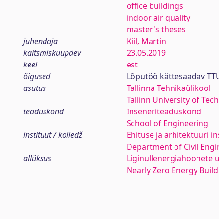
office buildings
indoor air quality
master's theses
juhendaja
Kiil, Martin
kaitsmiskuupäev
23.05.2019
keel
est
õigused
Lõputöö kättesaadav TTÜ
asutus
Tallinna Tehnikaülikool
Tallinn University of Tec
teaduskond
Inseneriteaduskond
School of Engineering
instituut / kolledž
Ehituse ja arhitektuuri in
Department of Civil Engi
allüksus
Liginullenergiahoonete
Nearly Zero Energy Buil