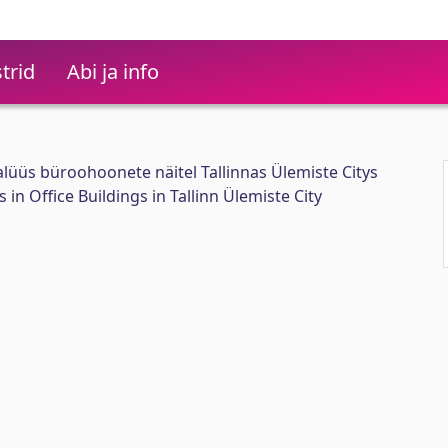
trid
Abi ja info
üüs büroohoonete näitel Tallinnas Ülemiste Citys
in Office Buildings in Tallinn Ülemiste City