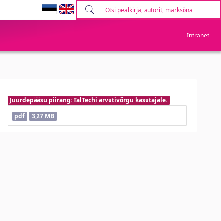
Intranet
Juurdepääsu piirang: TalTechi arvutivõrgu kasutajale.
pdf
3,27 MB