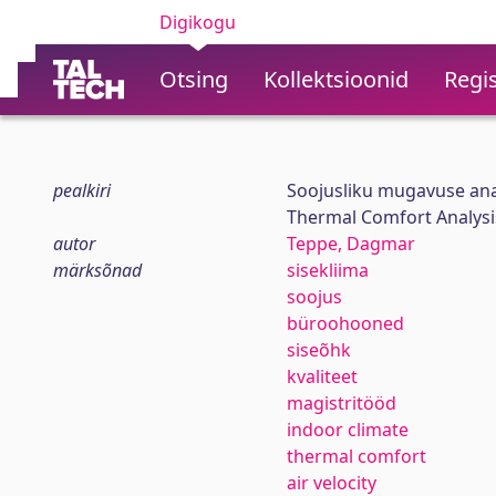
Digikogu
Otsing
Kollektsioonid
Regis
pealkiri
Soojusliku mugavuse anal
Thermal Comfort Analysis 
autor
Teppe, Dagmar
märksõnad
sisekliima
soojus
büroohooned
siseõhk
kvaliteet
magistritööd
indoor climate
thermal comfort
air velocity