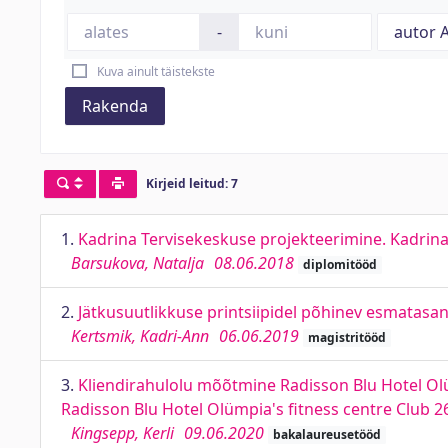
-
Kuva ainult täistekste
Rakenda
Kirjeid leitud: 7
1.
Kadrina Tervisekeskuse projekteerimine. Kadrina 
Barsukova, Natalja
08.06.2018
diplomitööd
2.
Jätkusuutlikkuse printsiipidel põhinev esmatasandi
Kertsmik, Kadri-Ann
06.06.2019
magistritööd
3.
Kliendirahulolu mõõtmine Radisson Blu Hotel Ol
Radisson Blu Hotel Olümpia's fitness centre Club 2
Kingsepp, Kerli
09.06.2020
bakalaureusetööd