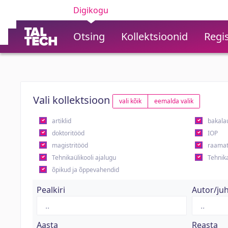
Digikogu
Otsing
Kollektsioonid
Regis
Vali kollektsioon
vali kõik
eemalda valik
artiklid
bakala
doktoritööd
IOP
magistritööd
raamat
Tehnikaülikooli ajalugu
Tehnika
õpikud ja õppevahendid
Pealkiri
Autor/ju
Aasta
Reasta