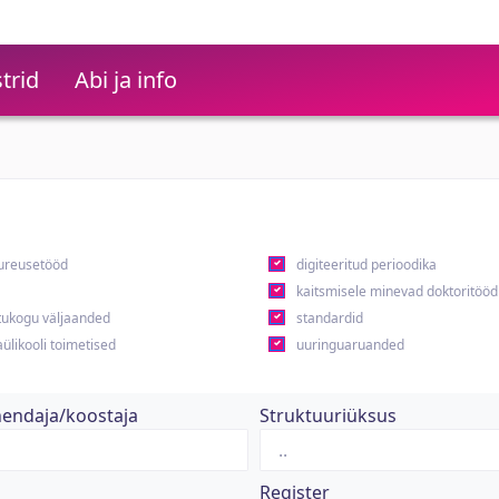
trid
Abi ja info
ureusetööd
digiteeritud perioodika
kaitsmisele minevad doktoritööd
ukogu väljaanded
standardid
ülikooli toimetised
uuringuaruanded
hendaja/koostaja
Struktuuriüksus
Register