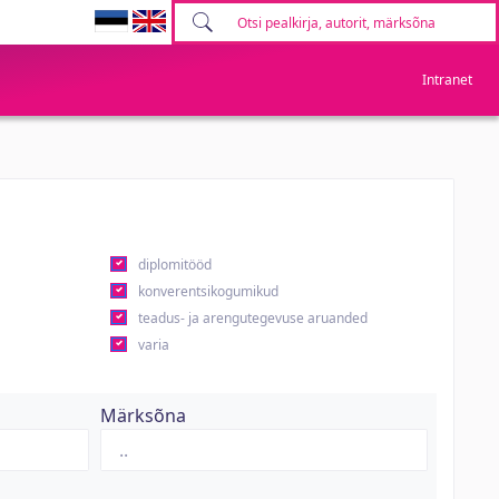
Intranet
diplomitööd
konverentsikogumikud
teadus- ja arengutegevuse aruanded
varia
Märksõna