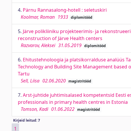
4.
Pärnu Rannasalong-hotell : seletuskiri
Koolmar, Roman
1933
diplomitööd
5.
Järve polikliiniku projekteerimis- ja rekonstrue
reconstruction of Järve Health centers
Razvarov, Aleksei
31.05.2019
diplomitööd
6.
Ehitustehnoloogia ja platsikorralduse analüüs Tar
Technology and Building Site Management based on 
Tartu
Sell, Liisa
02.06.2020
magistritööd
7.
Arst-juhtide juhtimisalased kompetentsid Eesti 
professionals in primary health centres in Estonia
Tomson, Kadi
01.06.2022
magistritööd
Kirjeid leitud: 7
1