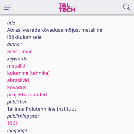
title
Abrasiivterade kõvaduse mõjust metallide
löökkulumisele
author
Kleis, Ilmar
keywords
metallid
kulumine (tehnika)
abrasiivid
kõvadus
projektiaruanded
publisher
Tallinna Polütehniline Instituut
publishing year
1961
language