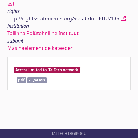
est
rights
http://rightsstatements.org/vocab/InC-EDU/1.0/
institution
Tallinna Polütehniline Instituut
subunit
Masinaelementide kateeder
Access limited to: TalTech network.
pdf
21,84 MB
TALTECH DIGIKOGU