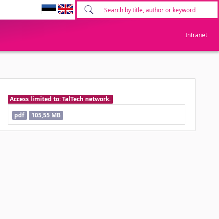
Intranet
Access limited to: TalTech network.
pdf
105,55 MB