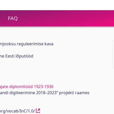
FAQ
alamjooksu reguleerimise kava
ne Eesti lõputööd
ajate diplomitööd 1923-1936
randi digiteerimine 2018–2023“ projekti raames
org/vocab/InC/1.0/