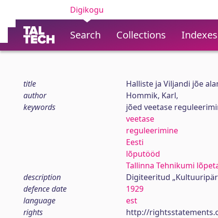
Digikogu
Search
Collections
Indexes
title
Halliste ja Viljandi jõe 
author
Hommik, Karl,
keywords
jõed veetase reguleerimi
veetase
reguleerimine
Eesti
lõputööd
Tallinna Tehnikumi lõpet
description
Digiteeritud „Kultuuripä
defence date
1929
language
est
rights
http://rightsstatements.