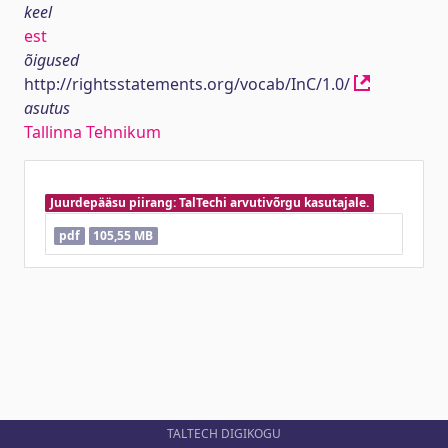
keel
est
õigused
http://rightsstatements.org/vocab/InC/1.0/
asutus
Tallinna Tehnikum
Juurdepääsu piirang: TalTechi arvutivõrgu kasutajale.
pdf
105,55 MB
TALTECH DIGIKOGU