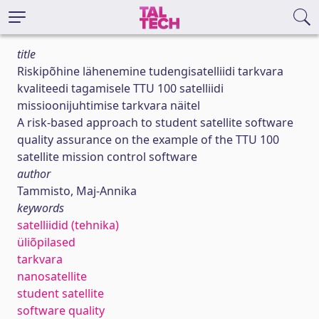
title
Riskipõhine lähenemine tudengisatelliidi tarkvara
kvaliteedi tagamisele TTU 100 satelliidi
missioonijuhtimise tarkvara näitel
A risk-based approach to student satellite software
quality assurance on the example of the TTU 100
satellite mission control software
author
Tammisto, Maj-Annika
keywords
satelliidid (tehnika)
üliõpilased
tarkvara
nanosatellite
student satellite
software quality