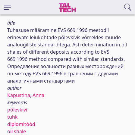
title
Tuhasuse määramine EVS 669:1996 meetodil
erinevate leiukohtade põlevkivis võrreldes muude
analoogiliste standarditega. Ash determination in oil
shales of different deposits according to EVS
669:1996 method compared with similar standards.
Определение зольности разных месторождений
по методу EVS 669:1996 в сравнении с другими
аналогичными стандартами
author
Kapustina, Anna
keywords
põlevkivi
tuhk
diplomitööd
oil shale