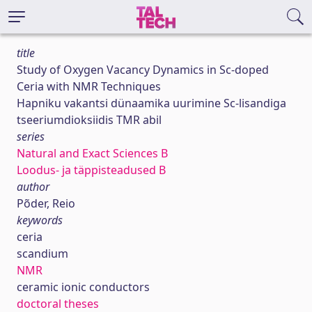
title
Study of Oxygen Vacancy Dynamics in Sc-doped
Ceria with NMR Techniques
Hapniku vakantsi dünaamika uurimine Sc-lisandiga
tseeriumdioksiidis TMR abil
series
Natural and Exact Sciences B
Loodus- ja täppisteadused B
author
Põder, Reio
keywords
ceria
scandium
NMR
ceramic ionic conductors
doctoral theses