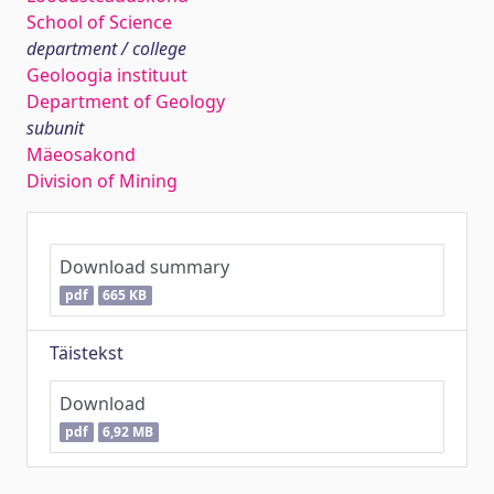
School of Science
department / college
Geoloogia instituut
Department of Geology
subunit
Mäeosakond
Division of Mining
Download summary
pdf
665 KB
Täistekst
Download
pdf
6,92 MB