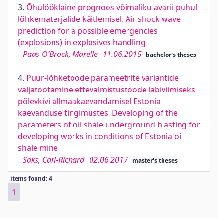
3.
Õhulööklaine prognoos võimaliku avarii puhul
lõhkematerjalide käitlemisel. Air shock wave
prediction for a possible emergencies
(explosions) in explosives handling
Paas-O’Brock, Marelle
11.06.2015
bachelor's theses
4.
Puur-lõhketööde parameetrite variantide
väljatöötamine ettevalmistustööde läbiviimiseks
põlevkivi allmaakaevandamisel Estonia
kaevanduse tingimustes. Developing of the
parameters of oil shale underground blasting for
developing works in conditions of Estonia oil
shale mine
Saks, Carl-Richard
02.06.2017
master's theses
items found: 4
1