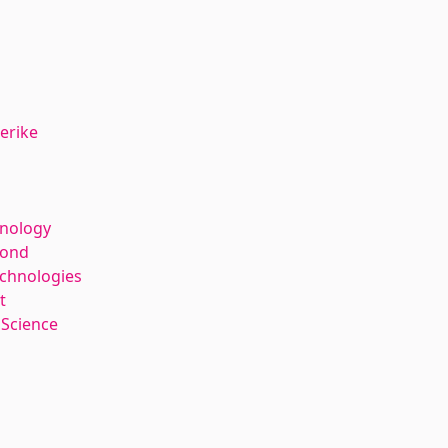
erike
hnology
kond
echnologies
t
 Science