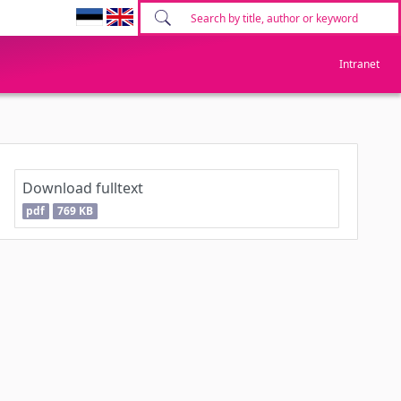
Intranet
Download fulltext
pdf
769 KB