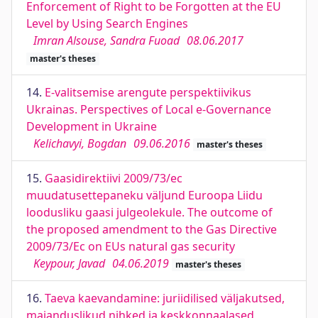
Enforcement of Right to be Forgotten at the EU
Level by Using Search Engines
Imran Alsouse, Sandra Fuoad
08.06.2017
master's theses
14.
E-valitsemise arengute perspektiivikus
Ukrainas. Perspectives of Local e-Governance
Development in Ukraine
Kelichavyi, Bogdan
09.06.2016
master's theses
15.
Gaasidirektiivi 2009/73/ec
muudatusettepaneku väljund Euroopa Liidu
loodusliku gaasi julgeolekule. The outcome of
the proposed amendment to the Gas Directive
2009/73/Ec on EUs natural gas security
Keypour, Javad
04.06.2019
master's theses
16.
Taeva kaevandamine: juriidilised väljakutsed,
majanduslikud nihked ja keskkonnaalased