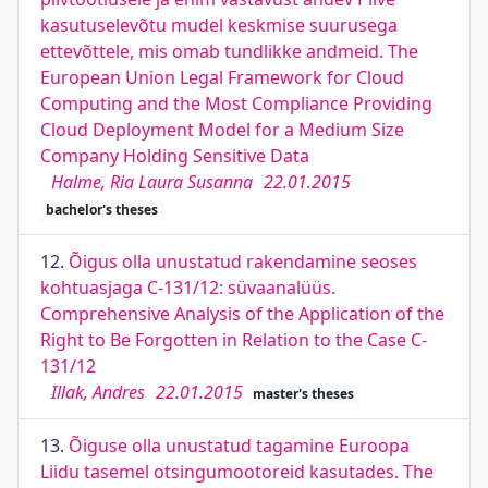
kasutuselevõtu mudel keskmise suurusega
ettevõttele, mis omab tundlikke andmeid. The
European Union Legal Framework for Cloud
Computing and the Most Compliance Providing
Cloud Deployment Model for a Medium Size
Company Holding Sensitive Data
Halme, Ria Laura Susanna
22.01.2015
bachelor's theses
12.
Õigus olla unustatud rakendamine seoses
kohtuasjaga C­‐131/12: süvaanalüüs.
Comprehensive Analysis of the Application of the
Right to Be Forgotten in Relation to the Case C-
131/12
Illak, Andres
22.01.2015
master's theses
13.
Õiguse olla unustatud tagamine Euroopa
Liidu tasemel otsingumootoreid kasutades. The