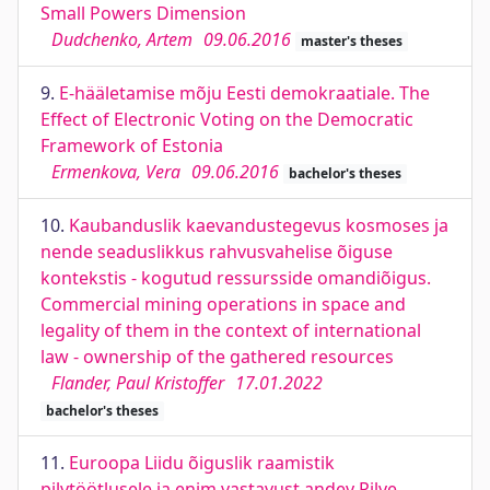
Small Powers Dimension
Dudchenko, Artem
09.06.2016
master's theses
9.
E-hääletamise mõju Eesti demokraatiale. The
Effect of Electronic Voting on the Democratic
Framework of Estonia
Ermenkova, Vera
09.06.2016
bachelor's theses
10.
Kaubanduslik kaevandustegevus kosmoses ja
nende seaduslikkus rahvusvahelise õiguse
kontekstis - kogutud ressursside omandiõigus.
Commercial mining operations in space and
legality of them in the context of international
law - ownership of the gathered resources
Flander, Paul Kristoffer
17.01.2022
bachelor's theses
11.
Euroopa Liidu õiguslik raamistik
pilvtöötlusele ja enim vastavust andev Pilve