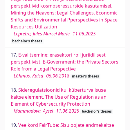
perspektiivid kosmoseressurside kasutamisel.
Mining the Heavens: Legal Challenges, Economic
Shifts and Environmental Pperspectives in Space
Resources Utilization
Lepretre, Jules Marcel Marie
11.06.2025
bachelor's theses
17.
E-valitsemine: erasektori roll juriidilisest
perspektiivist. E-Government: the Private Sectors
Role from a Legal Perspective
Lõhmus, Kaisa
05.06.2018
master's theses
18.
Sideregulatsioonid kui küberturvalisuse
kaitse element. The Use of Regulation as an
Element of Cybersecurity Protection
Mammadova, Aysel
11.06.2025
bachelor's theses
19.
Veelkord FairTube: Sisuloojate andmekaitse