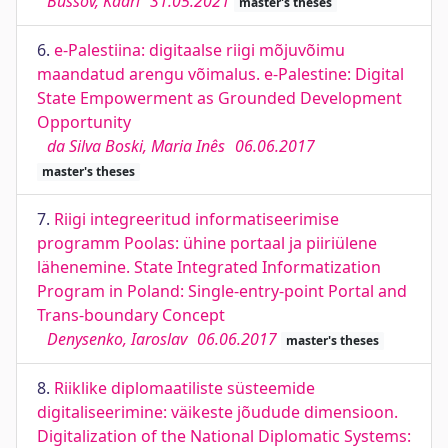
Bussov, Kadri
31.05.2021
master's theses
6.
e-Palestiina: digitaalse riigi mõjuvõimu
maandatud arengu võimalus. e-Palestine: Digital
State Empowerment as Grounded Development
Opportunity
da Silva Boski, Maria Inês
06.06.2017
master's theses
7.
Riigi integreeritud informatiseerimise
programm Poolas: ühine portaal ja piiriülene
lähenemine. State Integrated Informatization
Program in Poland: Single-entry-point Portal and
Trans-boundary Concept
Denysenko, Iaroslav
06.06.2017
master's theses
8.
Riiklike diplomaatiliste süsteemide
digitaliseerimine: väikeste jõudude dimensioon.
Digitalization of the National Diplomatic Systems: