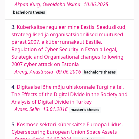
Akpan-Kurg, Owoidoho Nsima
10.06.2025
bachelor's theses
3.
Küberkaitse reguleerimine Eestis. Seaduslikud,
strateegilised ja organisatsioonilised muutused
pärast 2007. a küberrünnakaut Eestile.
Regulation of Cyber Security in Estonia Legal,
Strategic and Organisational changes following
2007 cyber attack on Estonia
Areng, Anastassia
09.06.2016
bachelor's theses
4.
Digitaalse lõhe mõju ühiskonnale Türgi näitel.
The Effects of the Digital Divide in the Society and
Analysis of Digital Divide in Turkey
Ayaes, Selin
13.01.2016
master's theses
5.
Kosmose sektori küberkaitse Euroopa Liidus.
Cybersecuring European Union Space Assets