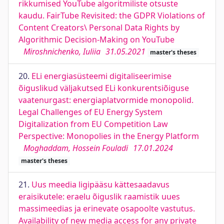
rikkumised YouTube algoritmiliste otsuste
kaudu. FairTube Revisited: the GDPR Violations of
Content Creators\ Personal Data Rights by
Algorithmic Decision-Making on YouTube
Miroshnichenko, Iuliia
31.05.2021
master's theses
20.
ELi energiasüsteemi digitaliseerimise
õiguslikud väljakutsed ELi konkurentsiõiguse
vaatenurgast: energiaplatvormide monopolid.
Legal Challenges of EU Energy System
Digitalization from EU Competition Law
Perspective: Monopolies in the Energy Platform
Moghaddam, Hossein Fouladi
17.01.2024
master's theses
21.
Uus meedia ligipääsu kättesaadavus
eraisikutele: eraelu õiguslik raamistik uues
massimeedias ja erinevate osapoolte vastutus.
Availability of new media access for any private