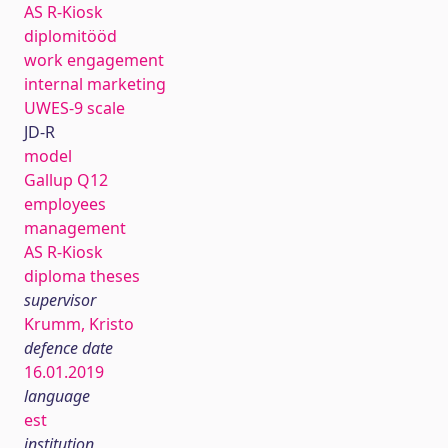
AS R-Kiosk
diplomitööd
work engagement
internal marketing
UWES-9 scale
JD-R
model
Gallup Q12
employees
management
AS R-Kiosk
diploma theses
supervisor
Krumm, Kristo
defence date
16.01.2019
language
est
institution