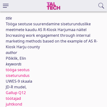
title
Tööga seotuse suurendamine siseturunduslike
meetmete kaudu AS R-Kiosk Harjumaa näitel
Increasing work engagement through internal
marketing methods based on the example of AS R-
Kiosk Harju county
author
Põiklik, Elin
keywords
tööga seotus
siseturundus
UWES-9 skaala
JD-R mudel,
Gallup Q12
töötajad
juhtkond