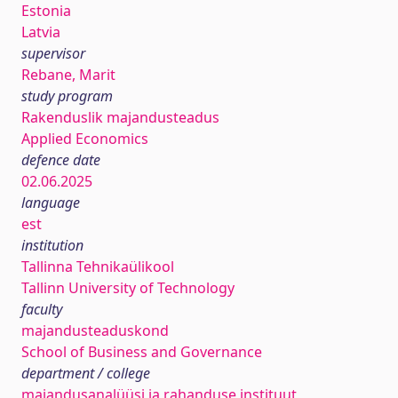
Estonia
Latvia
supervisor
Rebane, Marit
study program
Rakenduslik majandusteadus
Applied Economics
defence date
02.06.2025
language
est
institution
Tallinna Tehnikaülikool
Tallinn University of Technology
faculty
majandusteaduskond
School of Business and Governance
department / college
majandusanalüüsi ja rahanduse instituut