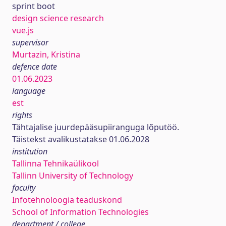
sprint boot
design science research
vue.js
supervisor
Murtazin, Kristina
defence date
01.06.2023
language
est
rights
Tähtajalise juurdepääsupiiranguga lõputöö.
Täistekst avalikustatakse 01.06.2028
institution
Tallinna Tehnikaülikool
Tallinn University of Technology
faculty
Infotehnoloogia teaduskond
School of Information Technologies
department / college