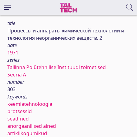
title
Процессы и аппараты химической технологии и
технология неорганических веществ. 2
date
1971
series
Tallinna Polütehnilise Instituudi toimetised
Seeria A
number
303
keywords
keemiatehnoloogia
protsessid
seadmed
anorgaanilised ained
artiklikogumikud