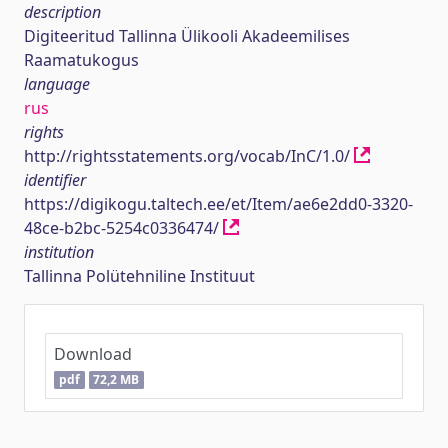
description
Digiteeritud Tallinna Ülikooli Akadeemilises
Raamatukogus
language
rus
rights
http://rightsstatements.org/vocab/InC/1.0/
identifier
https://digikogu.taltech.ee/et/Item/ae6e2dd0-3320-
48ce-b2bc-5254c0336474/
institution
Tallinna Polütehniline Instituut
Download
pdf
72,2 MB