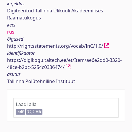
kirjeldus
Digiteeritud Tallinna Ülikooli Akadeemilises
Raamatukogus
keel
rus
õigused
http://rightsstatements.org/vocab/InC/1.0/
identifikaator
https://digikogu.taltech.ee/et/Item/ae6e2dd0-3320-
48ce-b2bc-5254c0336474/
asutus
Tallinna Polütehniline Instituut
Laadi alla
pdf
72,2 MB