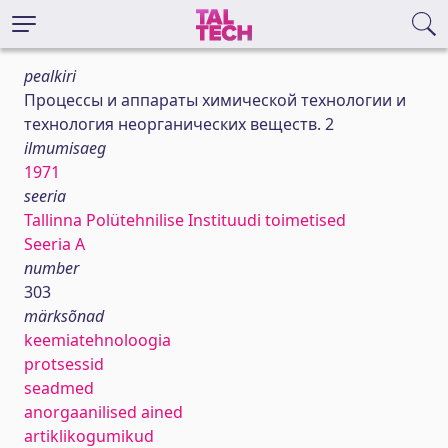
pealkiri
Процессы и аппараты химической технологии и
технология неорганических веществ. 2
ilmumisaeg
1971
seeria
Tallinna Polütehnilise Instituudi toimetised
Seeria A
number
303
märksõnad
keemiatehnoloogia
protsessid
seadmed
anorgaanilised ained
artiklikogumikud