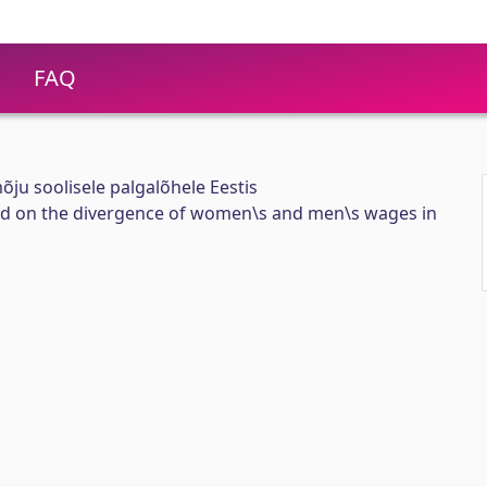
FAQ
u soolisele palgalõhele Eestis
d on the divergence of women\s and men\s wages in