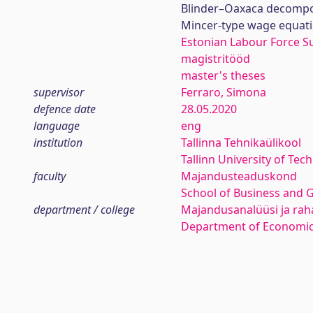
Blinder–Oaxaca decompo
Mincer-type wage equat
Estonian Labour Force S
magistritööd
master's theses
supervisor
Ferraro, Simona
defence date
28.05.2020
language
eng
institution
Tallinna Tehnikaülikool
Tallinn University of Tec
faculty
Majandusteaduskond
School of Business and 
department / college
Majandusanalüüsi ja rah
Department of Economic