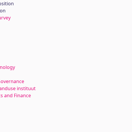
sition
ion
urvey
hnology
Governance
anduse instituut
s and Finance