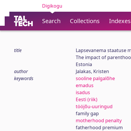
Digikogu
Search
Collections
Indexes
title
Lapsevanema staatuse mõj
The impact of parenthoo
Estonia
author
Jalakas, Kristen
keywords
sooline palgalõhe
emadus
isadus
Eesti (riik)
tööjõu-uuringud
family gap
motherhood penalty
fatherhood premium