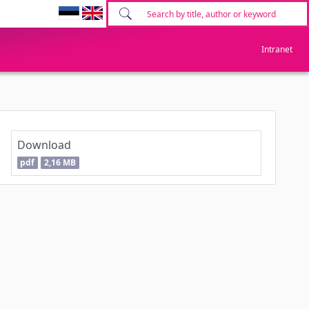
Intranet
Download
pdf
2,16 MB