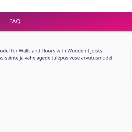
FAQ
odel for Walls and Floors with Wooden I-joists
ss-seinte ja vahelagede tulepüsivuse arvutusmudel