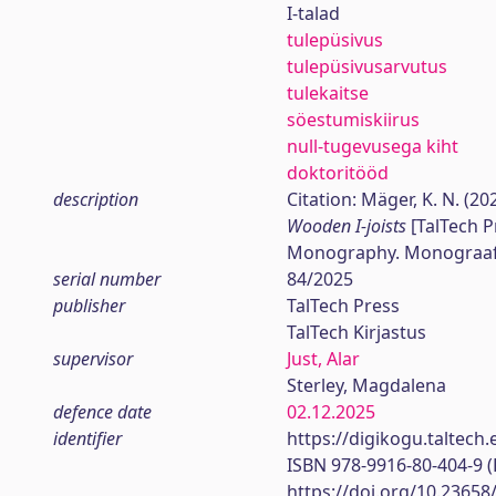
I-talad
tulepüsivus
tulepüsivusarvutus
tulekaitse
söestumiskiirus
null-tugevusega kiht
doktoritööd
description
Citation: Mäger, K. N. (20
Wooden I-joists
[TalTech P
Monography. Monograaf
serial number
84/2025
publisher
TalTech Press
TalTech Kirjastus
supervisor
Just, Alar
Sterley, Magdalena
defence date
02.12.2025
identifier
https://digikogu.taltec
ISBN 978-9916-80-404-9 
https://doi.org/10.23658