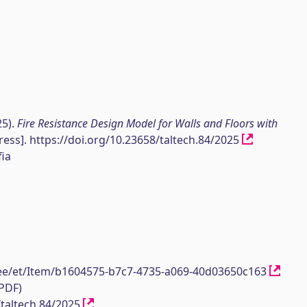
25).
Fire Resistance Design Model for Walls and Floors with
ress]. https://doi.org/10.23658/taltech.84/2025
ia
h.ee/et/Item/b1604575-b7c7-4735-a069-40d03650c163
(PDF)
/taltech.84/2025