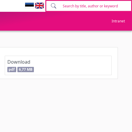
Intranet
Download
pdf
6,77 MB