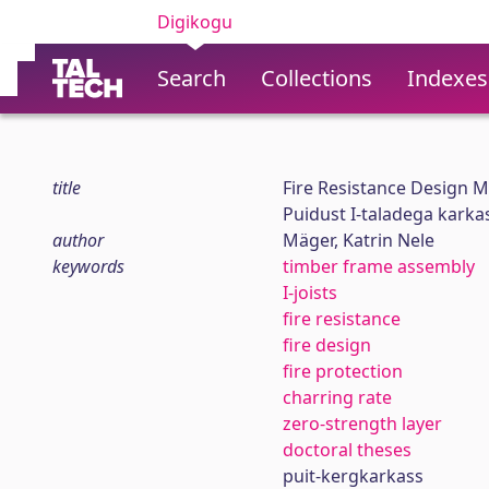
Digikogu
Search
Collections
Indexes
title
Fire Resistance Design M
Puidust I-taladega karka
author
Mäger, Katrin Nele
keywords
timber frame assembly
I-joists
fire resistance
fire design
fire protection
charring rate
zero-strength layer
doctoral theses
puit-kergkarkass