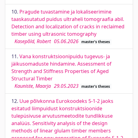
10.
Pragude tuvastamine ja lokaliseerimine
taaskasutatud puidus ultraheli tomograafia abil.
Detection and localization of cracks in reclaimed
timber using ultrasonic tomography
Kasepõld, Robert
05.06.2026
master's theses
11.
Vana konstruktsioonipuidu tugevus- ja
jäikusomaduste hindamine. Assessment of
Strength and Stiffness Properties of Aged
Structural Timber
Kauniste, Maarja
29.05.2023
master's theses
12.
Uue põlvkonna Eurokoodeks 5-1-2 jaoks
esitatud liimpuidust konstruktsioonide
tulepüsivuse arvutusmeetodite tundlikkuse
analüüs. Sensitivity analysis of the design
methods of linear glulam timber members