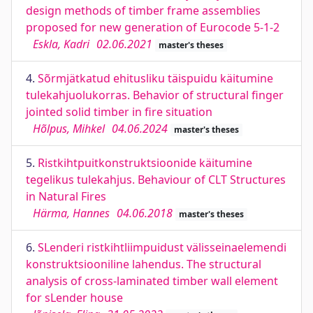
design methods of timber frame assemblies
proposed for new generation of Eurocode 5-1-2
Eskla, Kadri
02.06.2021
master's theses
4.
Sõrmjätkatud ehitusliku täispuidu käitumine
tulekahjuolukorras. Behavior of structural finger
jointed solid timber in fire situation
Hõlpus, Mihkel
04.06.2024
master's theses
5.
Ristkihtpuitkonstruktsioonide käitumine
tegelikus tulekahjus. Behaviour of CLT Structures
in Natural Fires
Härma, Hannes
04.06.2018
master's theses
6.
SLenderi ristkihtliimpuidust välisseinaelemendi
konstruktsiooniline lahendus. The structural
analysis of cross-laminated timber wall element
for sLender house