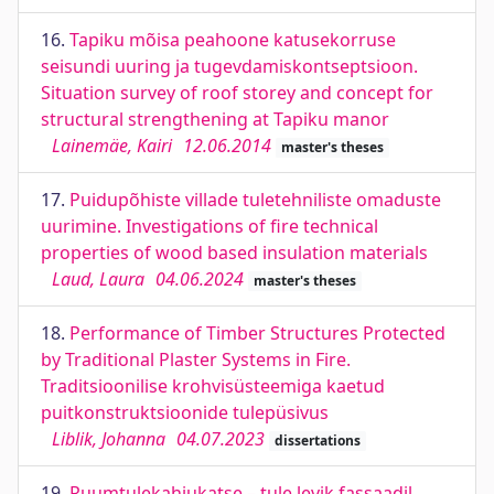
16.
Tapiku mõisa peahoone katusekorruse
seisundi uuring ja tugevdamiskontseptsioon.
Situation survey of roof storey and concept for
structural strengthening at Tapiku manor
Lainemäe, Kairi
12.06.2014
master's theses
17.
Puidupõhiste villade tuletehniliste omaduste
uurimine. Investigations of fire technical
properties of wood based insulation materials
Laud, Laura
04.06.2024
master's theses
18.
Performance of Timber Structures Protected
by Traditional Plaster Systems in Fire.
Traditsioonilise krohvisüsteemiga kaetud
puitkonstruktsioonide tulepüsivus
Liblik, Johanna
04.07.2023
dissertations
19.
Ruumtulekahjukatse – tule levik fassaadil.