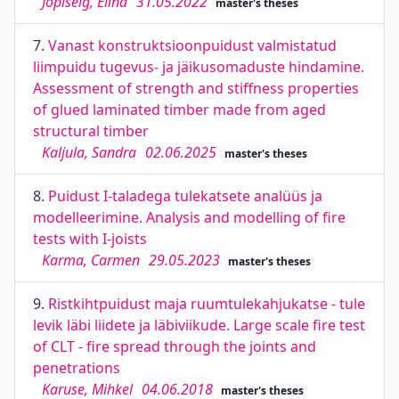
Jõpiselg, Elina
31.05.2022
master's theses
7.
Vanast konstruktsioonpuidust valmistatud
liimpuidu tugevus- ja jäikusomaduste hindamine.
Assessment of strength and stiffness properties
of glued laminated timber made from aged
structural timber
Kaljula, Sandra
02.06.2025
master's theses
8.
Puidust I-taladega tulekatsete analüüs ja
modelleerimine. Analysis and modelling of fire
tests with I-joists
Karma, Carmen
29.05.2023
master's theses
9.
Ristkihtpuidust maja ruumtulekahjukatse - tule
levik läbi liidete ja läbiviikude. Large scale fire test
of CLT - fire spread through the joints and
penetrations
Karuse, Mihkel
04.06.2018
master's theses