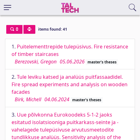
items found: 41
1.
Puitelementtrepide tulepüsivus. Fire resistance
of timber staircases
Berezovski, Gregon
05.06.2026
master's theses
2.
Tule leviku katsed ja analüüs puitfassaadidel.
Fire spread experiments and analysis on wooden
facades
Birk, Michell
04.06.2024
master's theses
3.
Uue põlvkonna Eurokoodeks 5-1-2 jaoks
esitatud isolatsiooniga puitkarkass-seinte ja -
vahelagede tulepüsivuse arvutusmeetodite
tundlikkuse analüüs. Sensitivity analysis of the