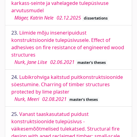
karkass-seinte ja vahelagede tulepüsivuse
arvutusmudel
Mäger, Katrin Nele
02.12.2025
dissertations
23.
Liimide mõju inseneripuidust
konstruktsioonide tulepüsivusele. Effect of
adhesives on fire resistance of engineered wood
structures
Nurk, Jane Liise
02.06.2021
master's theses
24.
Lubikrohviga kaitstud puitkonstruktsioonide
söestumine. Charring of timber structures
protected by lime plaster
Nurk, Meeri
02.08.2021
master's theses
25.
Vanast taaskasutatud puidust
konstruktsioonide tulepüsivus -
väikesemõõtmelised tulekatsed. Structural fire
design with aged reclaimed timber: small-scale