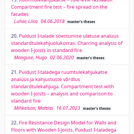
Compartment fire test – fire spread on the
facades
Luhar, Liisa
04.06.2018
master's theses
20.
Puidust I-talade söestumise ulatuse analüüs
standardtulekahjuolukorras. Charring analysis of
wooden I-joists in standard fire
Manguse, Hugo
02.06.2020
master's theses
21.
Puidust I-taladega ruumtulekahjukatse
analüüs ja kahjustuste võrdlus
standardtulekahjuga. Compartment test with
wooden I-joists – analysis and comparison to
standard fire
Mihkelson, Mattias
16.01.2023
master's theses
22.
Fire Resistance Design Model for Walls and
Floors with Wooden I-joists. Puidust I-taladega