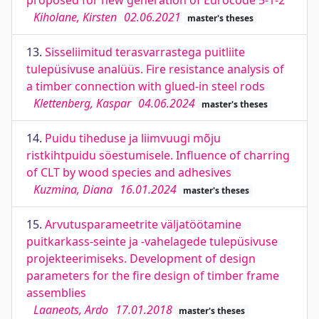
proposed for new generation of Eurocode 5-1-2
Kiholane, Kirsten
02.06.2021
master's theses
13.
Sisseliimitud terasvarrastega puitliite
tulepüsivuse analüüs. Fire resistance analysis of
a timber connection with glued-in steel rods
Klettenberg, Kaspar
04.06.2024
master's theses
14.
Puidu tiheduse ja liimvuugi mõju
ristkihtpuidu söestumisele. Influence of charring
of CLT by wood species and adhesives
Kuzmina, Diana
16.01.2024
master's theses
15.
Arvutusparameetrite väljatöötamine
puitkarkass-seinte ja -vahelagede tulepüsivuse
projekteerimiseks. Development of design
parameters for the fire design of timber frame
assemblies
Laaneots, Ardo
17.01.2018
master's theses