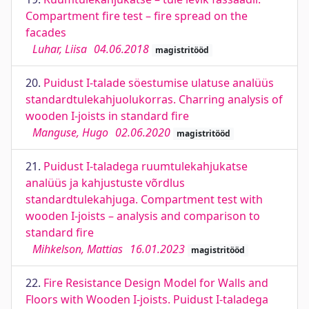
Compartment fire test – fire spread on the
facades
Luhar, Liisa
04.06.2018
magistritööd
20.
Puidust I-talade söestumise ulatuse analüüs
standardtulekahjuolukorras. Charring analysis of
wooden I-joists in standard fire
Manguse, Hugo
02.06.2020
magistritööd
21.
Puidust I-taladega ruumtulekahjukatse
analüüs ja kahjustuste võrdlus
standardtulekahjuga. Compartment test with
wooden I-joists – analysis and comparison to
standard fire
Mihkelson, Mattias
16.01.2023
magistritööd
22.
Fire Resistance Design Model for Walls and
Floors with Wooden I-joists. Puidust I-taladega