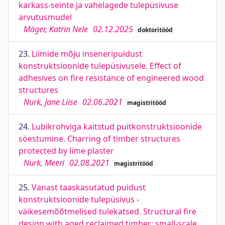
karkass-seinte ja vahelagede tulepüsivuse
arvutusmudel
Mäger, Katrin Nele
02.12.2025
doktoritööd
23.
Liimide mõju inseneripuidust
konstruktsioonide tulepüsivusele. Effect of
adhesives on fire resistance of engineered wood
structures
Nurk, Jane Liise
02.06.2021
magistritööd
24.
Lubikrohviga kaitstud puitkonstruktsioonide
söestumine. Charring of timber structures
protected by lime plaster
Nurk, Meeri
02.08.2021
magistritööd
25.
Vanast taaskasutatud puidust
konstruktsioonide tulepüsivus -
väikesemõõtmelised tulekatsed. Structural fire
design with aged reclaimed timber: small-scale