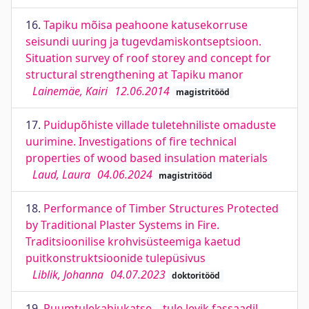
16.
Tapiku mõisa peahoone katusekorruse
seisundi uuring ja tugevdamiskontseptsioon.
Situation survey of roof storey and concept for
structural strengthening at Tapiku manor
Lainemäe, Kairi
12.06.2014
magistritööd
17.
Puidupõhiste villade tuletehniliste omaduste
uurimine. Investigations of fire technical
properties of wood based insulation materials
Laud, Laura
04.06.2024
magistritööd
18.
Performance of Timber Structures Protected
by Traditional Plaster Systems in Fire.
Traditsioonilise krohvisüsteemiga kaetud
puitkonstruktsioonide tulepüsivus
Liblik, Johanna
04.07.2023
doktoritööd
19.
Ruumtulekahjukatse – tule levik fassaadil.