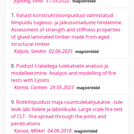
Jõpiselg, Elina
31.05.2022
magistritööd
7.
Vanast konstruktsioonpuidust valmistatud
liimpuidu tugevus- ja jäikusomaduste hindamine.
Assessment of strength and stiffness properties
of glued laminated timber made from aged
structural timber
Kaljula, Sandra
02.06.2025
magistritööd
8.
Puidust I-taladega tulekatsete analüüs ja
modelleerimine. Analysis and modelling of fire
tests with I-joists
Karma, Carmen
29.05.2023
magistritööd
9.
Ristkihtpuidust maja ruumtulekahjukatse - tule
levik läbi liidete ja läbiviikude. Large scale fire test
of CLT - fire spread through the joints and
penetrations
Karuse, Mihkel
04.06.2018
magistritööd