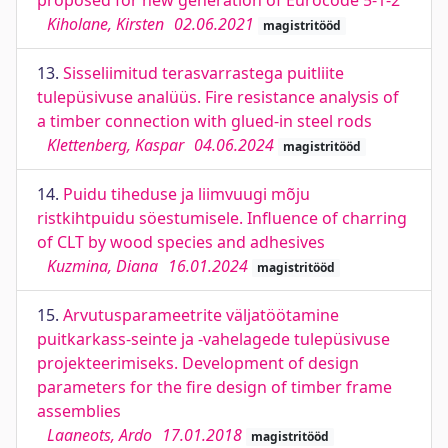
proposed for new generation of Eurocode 5-1-2
Kiholane, Kirsten
02.06.2021
magistritööd
13.
Sisseliimitud terasvarrastega puitliite
tulepüsivuse analüüs. Fire resistance analysis of
a timber connection with glued-in steel rods
Klettenberg, Kaspar
04.06.2024
magistritööd
14.
Puidu tiheduse ja liimvuugi mõju
ristkihtpuidu söestumisele. Influence of charring
of CLT by wood species and adhesives
Kuzmina, Diana
16.01.2024
magistritööd
15.
Arvutusparameetrite väljatöötamine
puitkarkass-seinte ja -vahelagede tulepüsivuse
projekteerimiseks. Development of design
parameters for the fire design of timber frame
assemblies
Laaneots, Ardo
17.01.2018
magistritööd