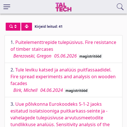
Kirjeid leitud: 41
1.
Puitelementtrepide tulepüsivus. Fire resistance
of timber staircases
Berezovski, Gregon
05.06.2026
magistritööd
2.
Tule leviku katsed ja analüüs puitfassaadidel.
Fire spread experiments and analysis on wooden
facades
Birk, Michell
04.06.2024
magistritööd
3.
Uue põlvkonna Eurokoodeks 5-1-2 jaoks
esitatud isolatsiooniga puitkarkass-seinte ja -
vahelagede tulepüsivuse arvutusmeetodite
tundlikkuse analüüs. Sensitivity analysis of the