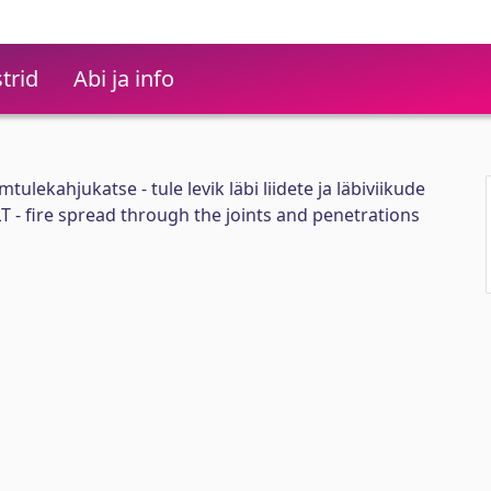
trid
Abi ja info
ulekahjukatse - tule levik läbi liidete ja läbiviikude
CLT - fire spread through the joints and penetrations