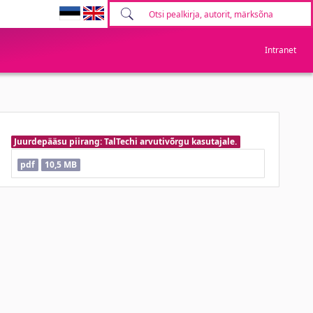
Intranet
Juurdepääsu piirang: TalTechi arvutivõrgu kasutajale.
pdf
10,5 MB