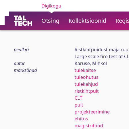
Digikogu
Otsing
Kollektsioonid
Regis
pealkiri
Ristkihtpuidust maja ruumt
Large scale fire test of 
autor
Karuse, Mihkel
märksõnad
tulekaitse
tuleohutus
tulekahjud
ristkihtpuit
CLT
puit
projekteerimine
ehitus
magistritööd