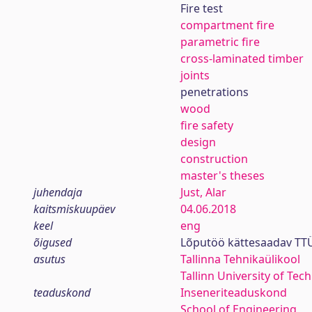
Fire test
compartment fire
parametric fire
cross-laminated timber
joints
penetrations
wood
fire safety
design
construction
master's theses
juhendaja
Just, Alar
kaitsmiskuupäev
04.06.2018
keel
eng
õigused
Lõputöö kättesaadav TTÜ
asutus
Tallinna Tehnikaülikool
Tallinn University of Tec
teaduskond
Inseneriteaduskond
School of Engineering