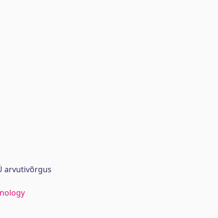
 arvutivõrgus
hnology