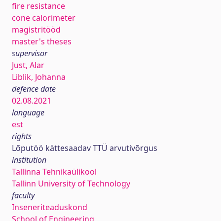
fire resistance
cone calorimeter
magistritööd
master's theses
supervisor
Just, Alar
Liblik, Johanna
defence date
02.08.2021
language
est
rights
Lõputöö kättesaadav TTÜ arvutivõrgus
institution
Tallinna Tehnikaülikool
Tallinn University of Technology
faculty
Inseneriteaduskond
School of Engineering