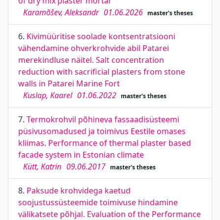
of dry mix plaster mortar
Karamõšev, Aleksandr
01.06.2026
master's theses
6.
Kivimüüritise soolade kontsentratsiooni
vähendamine ohverkrohvide abil Patarei
merekindluse näitel. Salt concentration
reduction with sacrificial plasters from stone
walls in Patarei Marine Fort
Kuslap, Kaarel
01.06.2022
master's theses
7.
Termokrohvil põhineva fassaadisüsteemi
püsivusomadused ja toimivus Eestile omases
kliimas. Performance of thermal plaster based
facade system in Estonian climate
Kütt, Katrin
09.06.2017
master's theses
8.
Paksude krohvidega kaetud
soojustussüsteemide toimivuse hindamine
välikatsete põhjal. Evaluation of the Performance