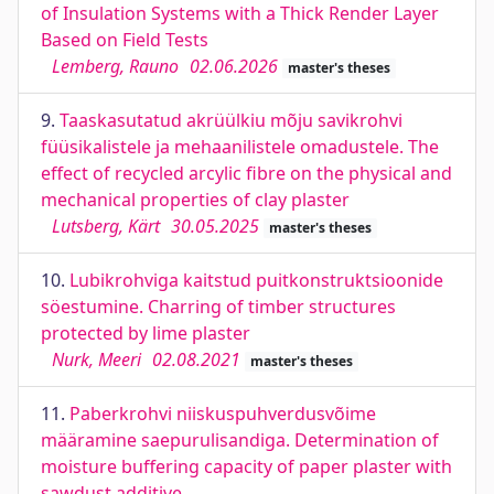
of Insulation Systems with a Thick Render Layer
Based on Field Tests
Lemberg, Rauno
02.06.2026
master's theses
9.
Taaskasutatud akrüülkiu mõju savikrohvi
füüsikalistele ja mehaanilistele omadustele. The
effect of recycled arcylic fibre on the physical and
mechanical properties of clay plaster
Lutsberg, Kärt
30.05.2025
master's theses
10.
Lubikrohviga kaitstud puitkonstruktsioonide
söestumine. Charring of timber structures
protected by lime plaster
Nurk, Meeri
02.08.2021
master's theses
11.
Paberkrohvi niiskuspuhverdusvõime
määramine saepurulisandiga. Determination of
moisture buffering capacity of paper plaster with
sawdust additive