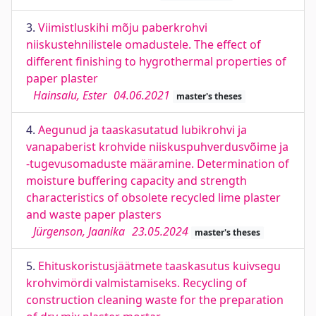
3.
Viimistluskihi mõju paberkrohvi
niiskustehnilistele omadustele. The effect of
different finishing to hygrothermal properties of
paper plaster
Hainsalu, Ester
04.06.2021
master's theses
4.
Aegunud ja taaskasutatud lubikrohvi ja
vanapaberist krohvide niiskuspuhverdusvõime ja
-tugevusomaduste määramine. Determination of
moisture buffering capacity and strength
characteristics of obsolete recycled lime plaster
and waste paper plasters
Jürgenson, Jaanika
23.05.2024
master's theses
5.
Ehituskoristusjäätmete taaskasutus kuivsegu
krohvimördi valmistamiseks. Recycling of
construction cleaning waste for the preparation