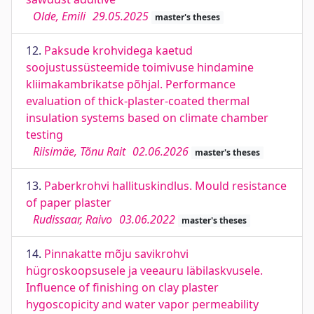
Olde, Emili
29.05.2025
master's theses
12.
Paksude krohvidega kaetud
soojustussüsteemide toimivuse hindamine
kliimakambrikatse põhjal. Performance
evaluation of thick-plaster-coated thermal
insulation systems based on climate chamber
testing
Riisimäe, Tõnu Rait
02.06.2026
master's theses
13.
Paberkrohvi hallituskindlus. Mould resistance
of paper plaster
Rudissaar, Raivo
03.06.2022
master's theses
14.
Pinnakatte mõju savikrohvi
hügroskoopsusele ja veeauru läbilaskvusele.
Influence of finishing on clay plaster
hygoscopicity and water vapor permeability