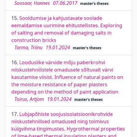
Soosaar, Hannes
07.06.2017
master's theses
15.
Sooldumise ja kahjustavate soolade
eemaldamise uurimine ehitustellistes. Exploring
of salting and removal of damaging salts in
construction bricks
Tarma, Triinu
19.01.2024
master's theses
16.
Looduslike värvide mõju paberkrohvi
niiskustehnilistele omadusele sõltuvalt värvi
kasutamise viisist. Influence of natural paints on
the moisture resistance of paper plasters
depending on the method of paint application
Toirus, Artjom
19.01.2024
master's theses
17.
Lubjapõhiste soojusisolatsioonikrohvide
niiskustehnilised omadused ning toimivus
külgvihma tingimustes. Hygrothermal properties
of lime-based thermal insulating plasters and