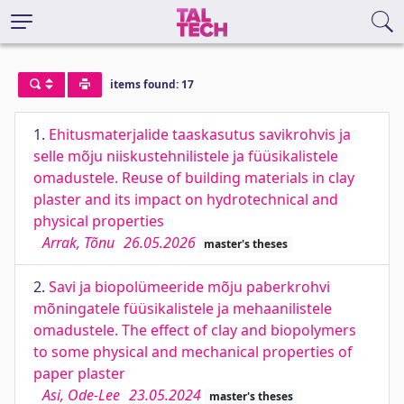
items found: 17
1.
Ehitusmaterjalide taaskasutus savikrohvis ja
selle mõju niiskustehnilistele ja füüsikalistele
omadustele. Reuse of building materials in clay
plaster and its impact on hydrotechnical and
physical properties
Arrak, Tõnu
26.05.2026
master's theses
2.
Savi ja biopolümeeride mõju paberkrohvi
mõningatele füüsikalistele ja mehaanilistele
omadustele. The effect of clay and biopolymers
to some physical and mechanical properties of
paper plaster
Asi, Ode-Lee
23.05.2024
master's theses