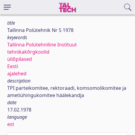
title
Tallinna Polütehnik Nr 5 1978
keywords
Tallinna Polütehniline Instituut
tehnikakõrgkoolid
üliõpilased
Eesti
ajalehed
description
TPI parteikomitee, rektoraadi, komsomolikomitee ja
ametiühingukomitee häälekandja
date
17.02.1978
language
est