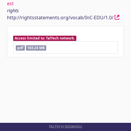
est
rights
http://rightsstatements.org/vocab/InC-EDU/1.0/
Access limited to: TalTech network.
pdf
183,24 MB
TALTECH DIGIKOGU