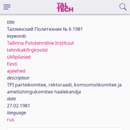
title
Таллинский Политехник № 6 1981
keywords
Tallinna Polütehniline Instituut
tehnikakõrgkoolid
üliõpilased
Eesti
ajalehed
description
TPI parteikomitee, rektoraadi, komsomolikomitee ja
ametiühingukomitee häälekandja
date
27.02.1981
language
rus