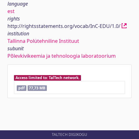
language
est
rights
http://rightsstatements.org/vocab/InC-EDU/1.0/
institution
Tallinna Polütehniline Instituut
subunit
Põlevkivikeemia ja tehnoloogia laboratoorium
Access limited to: TalTech network.
pdf
77,73 MB
TALTECH DIGIKOGU