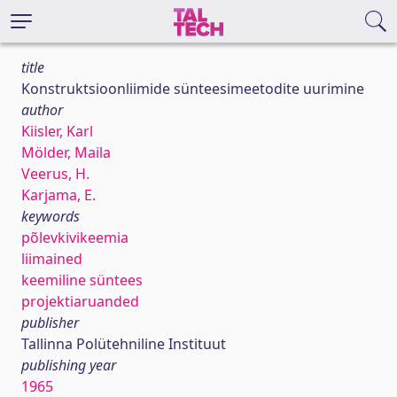
title
Konstruktsioonliimide sünteesimeetodite uurimine
author
Kiisler, Karl
Mölder, Maila
Veerus, H.
Karjama, E.
keywords
põlevkivikeemia
liimained
keemiline süntees
projektiaruanded
publisher
Tallinna Polütehniline Instituut
publishing year
1965