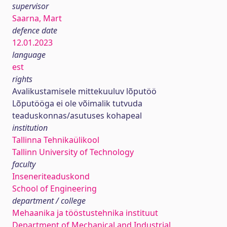
supervisor
Saarna, Mart
defence date
12.01.2023
language
est
rights
Avalikustamisele mittekuuluv lõputöö
Lõputööga ei ole võimalik tutvuda
teaduskonnas/asutuses kohapeal
institution
Tallinna Tehnikaülikool
Tallinn University of Technology
faculty
Inseneriteaduskond
School of Engineering
department / college
Mehaanika ja tööstustehnika instituut
Department of Mechanical and Industrial