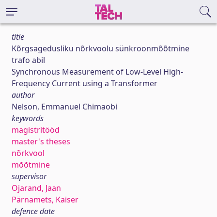
title
Kõrgsagedusliku nõrkvoolu sünkroonmõõtmine
trafo abil
Synchronous Measurement of Low-Level High-
Frequency Current using a Transformer
author
Nelson, Emmanuel Chimaobi
keywords
magistritööd
master's theses
nõrkvool
mõõtmine
supervisor
Ojarand, Jaan
Pärnamets, Kaiser
defence date