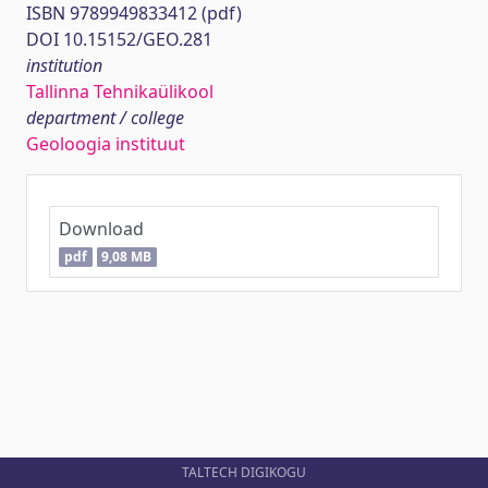
ISBN 9789949833412 (pdf)
DOI 10.15152/GEO.281
institution
Tallinna Tehnikaülikool
department / college
Geoloogia instituut
Download
pdf
9,08 MB
TALTECH DIGIKOGU